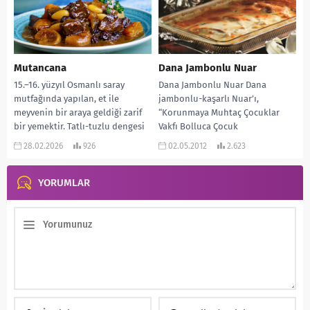
Mutancana
Dana Jambonlu Nuar
15.–16. yüzyıl Osmanlı saray
Dana Jambonlu Nuar Dana
mutfağında yapılan, et ile
jambonlu-kaşarlı Nuar’ı,
meyvenin bir araya geldiği zarif
“Korunmaya Muhtaç Çocuklar
bir yemektir. Tatlı-tuzlu dengesi
Vakfı Bolluca Çocuk
sayesinde hem şaşırtıcı...
Köyü”yararına, evimde verdiğim
28.02.2026
926
02.05.2012
2.623
bir davet için hazırladım.
Herkes...
YORUMLAR