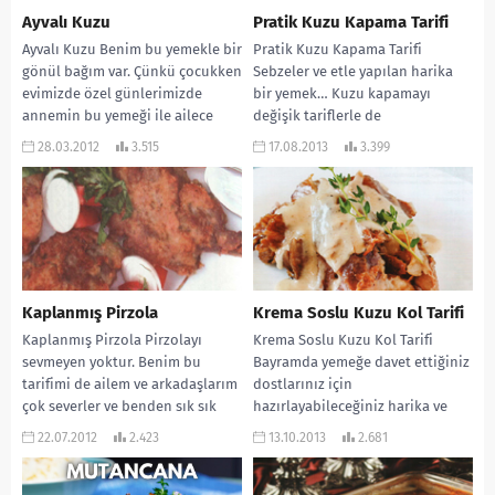
Ayvalı Kuzu
Pratik Kuzu Kapama Tarifi
Ayvalı Kuzu Benim bu yemekle bir
Pratik Kuzu Kapama Tarifi
gönül bağım var. Çünkü çocukken
Sebzeler ve etle yapılan harika
evimizde özel günlerimizde
bir yemek… Kuzu kapamayı
annemin bu yemeği ile ailece
değişik tariflerle de
şenlenirdik....
yapabilirsiniz. Bu pratik olanı...
28.03.2012
3.515
17.08.2013
3.399
Kaplanmış Pirzola
Krema Soslu Kuzu Kol Tarifi
Kaplanmış Pirzola Pirzolayı
Krema Soslu Kuzu Kol Tarifi
sevmeyen yoktur. Benim bu
Bayramda yemeğe davet ettiğiniz
tarifimi de ailem ve arkadaşlarım
dostlarınız için
çok severler ve benden sık sık
hazırlayabileceğiniz harika ve
isterler. Çok...
değişik bir tarif… Ben denedim
22.07.2012
2.423
13.10.2013
2.681
ve...