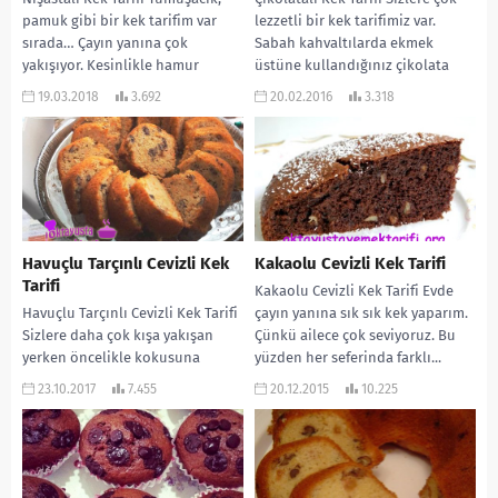
pamuk gibi bir kek tarifim var
lezzetli bir kek tarifimiz var.
sırada… Çayın yanına çok
Sabah kahvaltılarda ekmek
yakışıyor. Kesinlikle hamur
üstüne kullandığınız çikolata
kalmıyor. Daha önce...
(nutella, sarelle gibi) ekleniyor...
19.03.2018
3.692
20.02.2016
3.318
Havuçlu Tarçınlı Cevizli Kek
Kakaolu Cevizli Kek Tarifi
Tarifi
Kakaolu Cevizli Kek Tarifi Evde
Havuçlu Tarçınlı Cevizli Kek Tarifi
çayın yanına sık sık kek yaparım.
Sizlere daha çok kışa yakışan
Çünkü ailece çok seviyoruz. Bu
yerken öncelikle kokusuna
yüzden her seferinda farklı...
bayılacağınız, çok lezzetli bir kek
23.10.2017
7.455
20.12.2015
10.225
tarifi vermek...