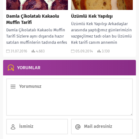
Damla Çikolatalı Kakaolu
Üzümlü Kek Yapılışı
Muffin Tarifi
Üzümlü Kek Yapılışı Arkadaşlar
Damla Çikolatalı Kakaolu Muffin
arasında yaptığımız günlerimizin
Tarifi Sizlere aynı dışarıda hazır
vazgeçilmez tadı olan bu Üzümlü
satılan muffinlerin tadında enfes
Kek tarifi canım annemin
bir muffin tarifi veriyorum.
tarifidir. Arkadaşlarım her ay...
31.07.2016
4.683
05.09.2014
3.130
Özellikle çocuklar bayılıyor....
YORUMLAR