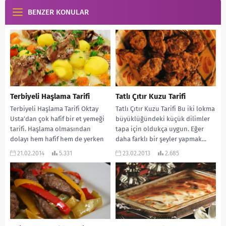
BENZER KONULAR
Terbiyeli Haşlama Tarifi
Tatlı Çıtır Kuzu Tarifi
Terbiyeli Haşlama Tarifi Oktay
Tatlı Çıtır Kuzu Tarifi Bu iki lokma
Usta’dan çok hafif bir et yemeği
büyüklüğündeki küçük dilimler
tarifi. Haşlama olmasından
tapa için oldukça uygun. Eğer
dolayı hem hafif hem de yerken
daha farklı bir şeyler yapmak...
insanı...
21.02.2014
5.331
23.02.2013
2.685