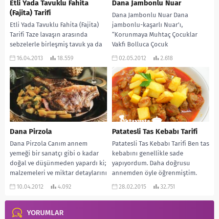
Etli Yada Tavuklu Fahita
Dana Jambonlu Nuar
(Fajita) Tarifi
Dana Jambonlu Nuar Dana
Etli Yada Tavuklu Fahita (Fajita)
jambonlu-kaşarlı Nuar’ı,
Tarifi Taze lavaşın arasında
“Korunmaya Muhtaç Çocuklar
sebzelerle birleşmiş tavuk ya da
Vakfı Bolluca Çocuk
dana eti… Emin olun tadı enfes....
Köyü”yararına, evimde verdiğim
16.04.2013
18.559
02.05.2012
2.618
bir davet için hazırladım.
Herkes...
Dana Pirzola
Patatesli Tas Kebabı Tarifi
Dana Pirzola Canım annem
Patatesli Tas Kebabı Tarifi Ben tas
yemeği bir sanatçı gibi o kadar
kebabını genellikle sade
doğal ve düşünmeden yapardı ki;
yapıyordum. Daha doğrusu
malzemeleri ve miktar detaylarını
annemden öyle öğrenmiştim.
hiçbir...
Daha sonra araştırırken patatesli
10.04.2012
4.092
28.02.2015
32.751
de...
YORUMLAR