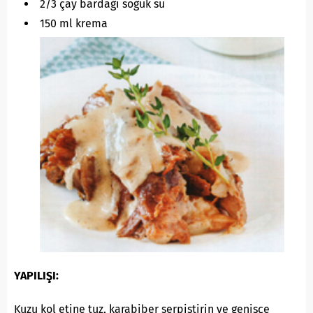
2/3 çay bardağı soğuk su
150 ml krema
YAPILIŞI:
Kuzu kol etine tuz, karabiber serpiştirin ve genişçe