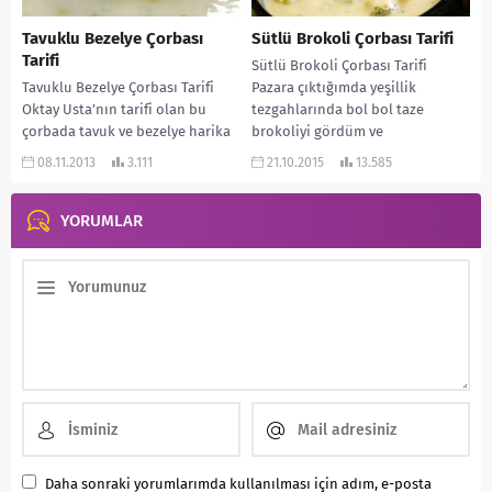
Tavuklu Bezelye Çorbası
Sütlü Brokoli Çorbası Tarifi
Tarifi
Sütlü Brokoli Çorbası Tarifi
Tavuklu Bezelye Çorbası Tarifi
Pazara çıktığımda yeşillik
Oktay Usta’nın tarifi olan bu
tezgahlarında bol bol taze
çorbada tavuk ve bezelye harika
brokoliyi gördüm ve
bir birliktelik oluşturuyor.
dayanamadım aldım. Bizim evde
08.11.2013
3.111
21.10.2015
13.585
Bezelyenin Faydaları: Kan...
gerçekten çok...
YORUMLAR
Daha sonraki yorumlarımda kullanılması için adım, e-posta