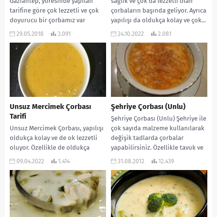
Gaziantep, yöresinde yapılan
sağlık ve çok da lezzetli olan
tarifine göre çok lezzetli ve çok
çorbaların başında geliyor. Ayrıca
doyurucu bir çorbamız var
yapılışı da oldukça kolay ve çok...
sırada… Yapılışı da oldukça...
29.05.2018
3.091
24.10.2022
2.081
Unsuz Mercimek Çorbası
Şehriye Çorbası (Unlu)
Tarifi
Şehriye Çorbası (Unlu) Şehriye ile
Unsuz Mercimek Çorbası, yapılışı
çok sayıda malzeme kullanılarak
oldukça kolay ve de ok lezzetli
değişik tadlarda çorbalar
oluyor. Özellikle de oldukça
yapabilirsiniz. Özellikle tavuk ve
doyurucu bir lezzet. Mideyi
domatesle çok yakışır. Türk...
09.04.2022
1.414
31.08.2012
12.439
yormayan bir...