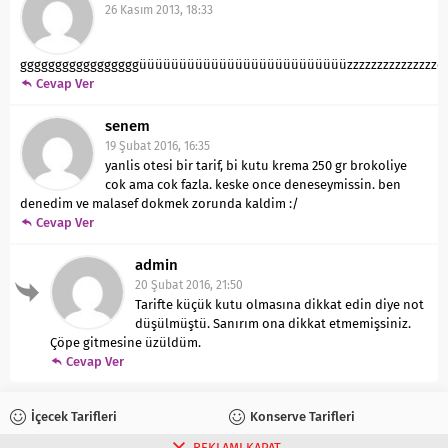
26 Kasım 2013, 18:33
gggggggggggggggggüüüüüüüüüüüüüüüüüüüüüüüüüüzzzzzzzzzzzzzzzeeeeeee
Cevap Ver
senem
19 Şubat 2016, 16:35
yanlis otesi bir tarif, bi kutu krema 250 gr brokoliye
cok ama cok fazla. keske once deneseymissin. ben
denedim ve malasef dokmek zorunda kaldim :/
Cevap Ver
admin
20 Şubat 2016, 21:50
Tarifte küçük kutu olmasına dikkat edin diye not
düşülmüştü. Sanırım ona dikkat etmemişsiniz.
Çöpe gitmesine üzüldüm.
Cevap Ver
İçecek Tarifleri
Konserve Tarifleri
REKLAMI KAPAT