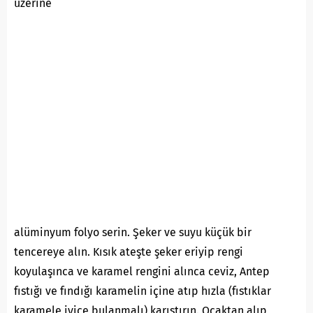
üzerine
alüminyum folyo serin. Şeker ve suyu küçük bir
tencereye alın. Kısık ateşte şeker eriyip rengi
koyulaşınca ve karamel rengini alınca ceviz, Antep
fıstığı ve fındığı karamelin içine atıp hızla (fıstıklar
karamele iyice bulanmalı) karıştırın. Ocaktan alıp