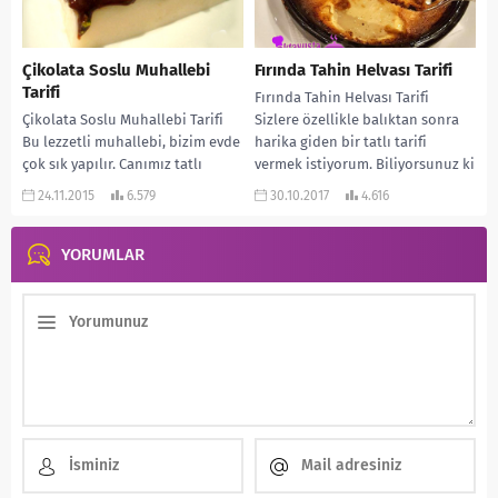
Çikolata Soslu Muhallebi
Fırında Tahin Helvası Tarifi
Tarifi
Fırında Tahin Helvası Tarifi
Çikolata Soslu Muhallebi Tarifi
Sizlere özellikle balıktan sonra
Bu lezzetli muhallebi, bizim evde
harika giden bir tatlı tarifi
çok sık yapılır. Canımız tatlı
vermek istiyorum. Biliyorsunuz ki
çektiğinde hemen yaparım. Çok
balık yedikten sonra...
24.11.2015
6.579
30.10.2017
4.616
pratik olduğu...
YORUMLAR