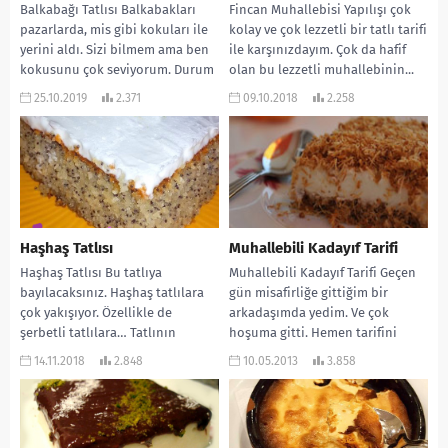
Balkabağı Tatlısı Balkabakları
Fincan Muhallebisi Yapılışı çok
pazarlarda, mis gibi kokuları ile
kolay ve çok lezzetli bir tatlı tarifi
yerini aldı. Sizi bilmem ama ben
ile karşınızdayım. Çok da hafif
kokusunu çok seviyorum. Durum
olan bu lezzetli muhallebinin...
böyle olunca...
25.10.2019
2.371
09.10.2018
2.258
Haşhaş Tatlısı
Muhallebili Kadayıf Tarifi
Haşhaş Tatlısı Bu tatlıya
Muhallebili Kadayıf Tarifi Geçen
bayılacaksınız. Haşhaş tatlılara
gün misafirliğe gittiğim bir
çok yakışıyor. Özellikle de
arkadaşımda yedim. Ve çok
şerbetli tatlılara… Tatlının
hoşuma gitti. Hemen tarifini
kekinin yumuşaklığı yanında
aldım. Ailem de severek...
14.11.2018
2.848
10.05.2013
3.858
haşhaşların ağıza çıtır...