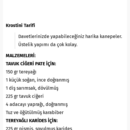
Krostini Tarifi
Davetlerinizde yapabileceğiniz harika kanepeler.
Üstelik yapımı da çok kolay.
MALZEMELERİ:
TAVUK CİĞERİ PATE İÇİN:
150 gr tereyağı
1 küçük soğan, ince doğranmış
1 diş sarımsak, dövülmüş
225 gr tavuk ciğeri
4 adacayı yaprağı, doğranmış
Tuz ve öğütülmüş karabiber
TEREYAĞLI KARİDES İÇİN:
225 gr pişmiş, soyulmuş karides