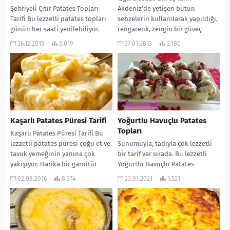
Şehriyeli Çıtır Patates Topları
Akdeniz’de yetişen bütün
Tarifi Bu lezzetli patates topları
sebzelerin kullanılarak yapıldığı,
günün her saati yenilebiliyor.
rengarenk, zengin bir güveç
Kahvaltıda çok güzel gittiği gibi
tarifi… MALZEMELERİ: 2 büyük boy
26.12.2015
3.019
27.01.2013
2.180
gün içinde...
kırmızıbiber,...
Kaşarlı Patates Püresi Tarifi
Yoğurtlu Havuçlu Patates
Topları
Kaşarlı Patates Püresi Tarifi Bu
lezzetli patates püresi çoğu et ve
Sunumuyla, tadıyla çok lezzetli
tavuk yemeğinin yanına çok
bir tarif var sırada. Bu lezzetli
yakışıyor. Harika bir garnitür
Yoğurtlu Havuçlu Patates
oluyor....
Toplarını çay saatlerinde de
02.08.2016
8.374
23.01.2021
1.521
tüketebilirsiniz, yemeklerde de....