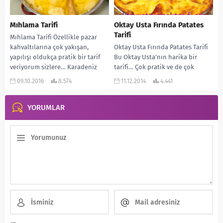
Mıhlama Tarifi
Oktay Usta Fırında Patates
Tarifi
Mıhlama Tarifi Özellikle pazar
kahvaltılarına çok yakışan,
Oktay Usta Fırında Patates Tarifi
yapılışı oldukça pratik bir tarif
Bu Oktay Usta’nın harika bir
veriyorum sizlere… Karadeniz
tarifi… Çok pratik ve de çok
yöresine ait ve çok lezzetli...
lezzetli… Özellikle et
09.10.2016
8.574
11.12.2014
4.441
yemeklerinin...
YORUMLAR