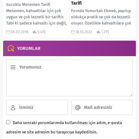
Tarifi
Sucuklu Menemen Tarifi
Menemen, kahvaltılar için çok
Fırında Yumurtalı Ekmek, yapılışı
uygun ve çok lezzetli bir tariftir.
oldukça pratik ve çok da lezzetli
Tabi ki sadece kahvaltı için değil,
oluyor. Özellikle kahvaltılara çok
günün...
yakışıyor. Bu şekilde bayat
08.02.2016
9.470
18.10.2022
1.215
ekmekleri de...
YORUMLAR
Daha sonraki yorumlarımda kullanılması için adım, e-posta
adresim ve site adresim bu tarayıcıya kaydedilsin.