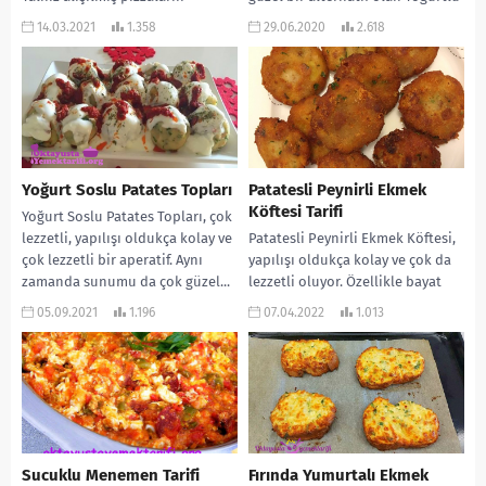
dışında. Hamur yok...
Patates Çanağının...
14.03.2021
1.358
29.06.2020
2.618
Yoğurt Soslu Patates Topları
Patatesli Peynirli Ekmek
Köftesi Tarifi
Yoğurt Soslu Patates Topları, çok
lezzetli, yapılışı oldukça kolay ve
Patatesli Peynirli Ekmek Köftesi,
çok lezzetli bir aperatif. Aynı
yapılışı oldukça kolay ve çok da
zamanda sunumu da çok güzel...
lezzetli oluyor. Özellikle bayat
ekmekleri değerlendirmek için
05.09.2021
1.196
07.04.2022
1.013
çok uygun. Hem...
Sucuklu Menemen Tarifi
Fırında Yumurtalı Ekmek