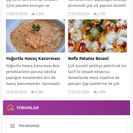
İçine patates konuyor ve
yöresinde çok sık yapılan lezzetli
lezzetine lezzet...
bir...
08.05.2018
2.205
03.09.2020
1.592
Yoğurtlu Havuç Kavurması
Nefis Patates Borani
Yoğurtlu Havuç Kavurması Ana
Çok lezzetli yedikçe yedirticek bir
yemeklarimin yanına sıklıkla
tarif ile devam ediyoruz.
yaptığım mezelerden biri de
Yemeklerde meze niyetine de
havuç kavurmasıdır. Sarımsaklı
yeniyor. Çay saatlerine de çok
yoğurtla harika olur. Yemeğe
yakışıyor. Özellikle...
28.03.2014
8.616
03.02.2020
1.816
davet ettiğiniz...
YORUMLAR