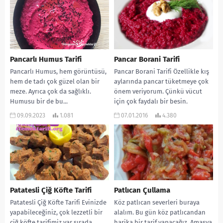
Pancarlı Humus Tarifi
Pancar Borani Tarifi
Pancarlı Humus, hem görüntüsü,
Pancar Borani Tarifi Özellikle kış
hem de tadı çok güzel olan bir
aylarında pancar tüketmeye çok
meze. Ayrıca çok da sağlıklı.
önem veriyorum. Çünkü vücut
Humusu bir de bu...
için çok faydalı bir besin.
Genellikle turşusunu...
09.09.2023
1.081
07.01.2016
4.380
Patatesli Çiğ Köfte Tarifi
Patlıcan Çullama
Patatesli Çiğ Köfte Tarifi Evinizde
Köz patlıcan severleri buraya
yapabileceğiniz, çok lezzetli bir
alalım. Bu gün köz patlıcandan
çiğ köfte tarifimiz var sırada…
harika bir tarif yapacağız. Amasya