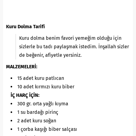
Kuru Dolma Tarifi
Kuru dolma benim favori yemeğim olduğu için
sizlerle bu tadı paylaşmak istedim. İnşallah sizler
de beğenir, afiyetle yersiniz.
MALZEMELERİ:
15 adet kuru patlıcan
10 adet kırmızı kuru biber
İÇ HARÇ İÇİN:
300 gr. orta yağlı kıyma
1 su bardağı pirinç
2 adet kuru soğan
1 çorba kaşığı biber salçası