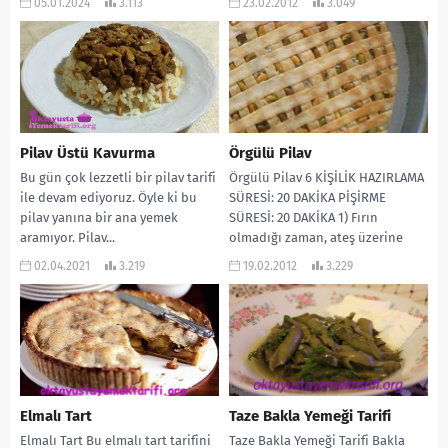
05.01.2024
3.113
23.02.2012
3.049
sıvıyağ...
Pilav Üstü Kavurma
Örgülü Pilav
Bu gün çok lezzetli bir pilav tarifi
Örgülü Pilav 6 KİŞİLİK HAZIRLAMA
ile devam ediyoruz. Öyle ki bu
SÜRESİ: 20 DAKİKA PİŞİRME
pilav yanına bir ana yemek
SÜRESİ: 20 DAKİKA 1) Fırın
aramıyor. Pilav...
olmadığı zaman, ateş üzerine
veya kızgın...
02.04.2021
3.219
19.02.2012
3.229
Elmalı Tart
Taze Bakla Yemeği Tarifi
Elmalı Tart Bu elmalı tart tarifini
Taze Bakla Yemeği Tarifi Bakla