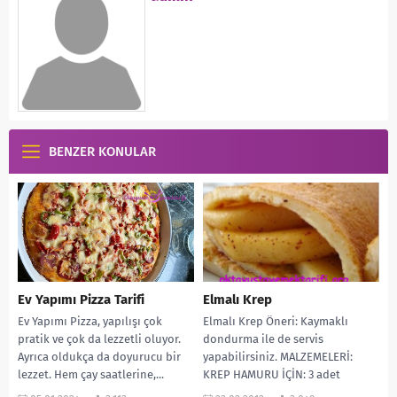
BENZER KONULAR
Ev Yapımı Pizza Tarifi
Elmalı Krep
Ev Yapımı Pizza, yapılışı çok
Elmalı Krep Öneri: Kaymaklı
pratik ve çok da lezzetli oluyor.
dondurma ile de servis
Ayrıca oldukça da doyurucu bir
yapabilirsiniz. MALZEMELERİ:
lezzet. Hem çay saatlerine,...
KREP HAMURU İÇİN: 3 adet
yumurta Yarım çay bardağı