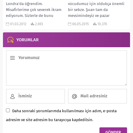
Londra’da öğrendim.
vücudumuz için oldukça önemli
Misafirlerime çok severek ikram
bir sebze. Şuan tam da
ediyorum. Sizlerle de bunu
mevsimindeyiz ve pazar
paylaşmak istedim. İnşallah
tezgahlarında çokça baklaya...
01.03.2012
2.693
06.05.2015
10.370
beğenirsiniz....
YORUMLAR
Daha sonraki yorumlarımda kullanılması için adım, e-posta
adresim ve site adresim bu tarayıcıya kaydedilsin.