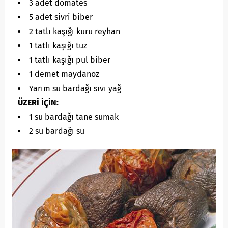
3 adet domates
5 adet sivri biber
2 tatlı kaşığı kuru reyhan
1 tatlı kaşığı tuz
1 tatlı kaşığı pul biber
1 demet maydanoz
Yarım su bardağı sıvı yağ
ÜZERİ İÇİN:
1 su bardağı tane sumak
2 su bardağı su