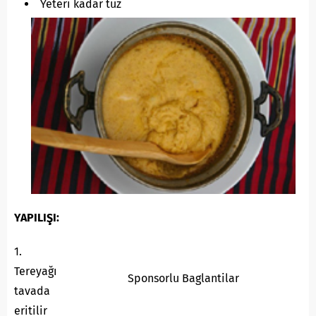
Yeteri kadar tuz
YAPILIŞI:
1.
Tereyağı
Sponsorlu Baglantilar
tavada
eritilir