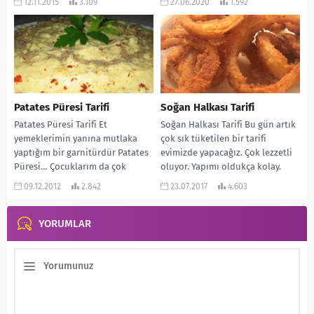
12.11.2015
3.109
27.06.2020
1.592
Patates Püresi Tarifi
Soğan Halkası Tarifi
Patates Püresi Tarifi Et
Soğan Halkası Tarifi Bu gün artık
yemeklerimin yanına mutlaka
çok sık tüketilen bir tarifi
yaptığım bir garnitürdür Patates
evimizde yapacağız. Çok lezzetli
Püresi… Çocuklarım da çok
oluyor. Yapımı oldukça kolay.
severek yerler. Özellikle mide
Özellikle...
09.12.2012
2.842
23.07.2017
4.603
rahatsızlığımız...
YORUMLAR