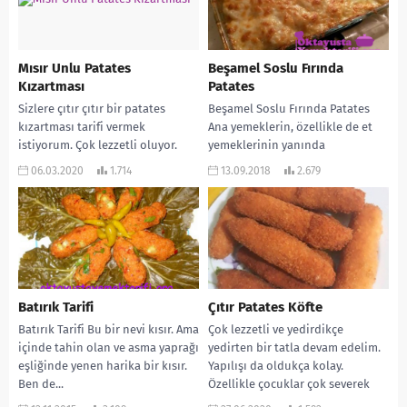
Mısır Unlu Patates
Beşamel Soslu Fırında
Kızartması
Patates
Sizlere çıtır çıtır bir patates
Beşamel Soslu Fırında Patates
kızartması tarifi vermek
Ana yemeklerin, özellikle de et
istiyorum. Çok lezzetli oluyor.
yemeklerinin yanında
Mısır unu ve patates çok
sunabileceğiniz çok lezzetli bir
06.03.2020
1.714
13.09.2018
2.679
yakışıyor. Yemeklerin yanına...
tarifimiz var sırada… Sadece
ana...
Batırık Tarifi
Çıtır Patates Köfte
Batırık Tarifi Bu bir nevi kısır. Ama
Çok lezzetli ve yedirdikçe
içinde tahin olan ve asma yaprağı
yedirten bir tatla devam edelim.
eşliğinde yenen harika bir kısır.
Yapılışı da oldukça kolay.
Ben de...
Özellikle çocuklar çok severek
tüketiyor. Tabi ki...