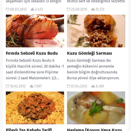
akşamları için idealdir. O zengin
etimiz sert ve istediğimiz lezzette
sosunun lezzetini emmesi için
olmaz....
08.03.2013
2.433
25.09.2015
51.272
haşlanmış...
Fırında Sebzeli Kuzu Budu
Kuzu Gömleği Sarması
Fırında Sebzeli Kuzu Budu 6
Kuzu Gömleği Sarması Bu
kişilik Hazırlık süresi: 20 dakika -1
yemeğin kökenini annemle
saat dinlendirme süre Pişirme
benim bilgim doğrultusunda
süresi: 2 saat Malzemeleri: 2,5...
Bursa yöresi diye aktarıyorum.
Ama onun bilgisi dışında bir şey...
16.02.2012
7.697
07.04.2012
8.369
Pilavlı Tas Kebabı Tarifi
Haşlama (Koyun Veya Kuzu