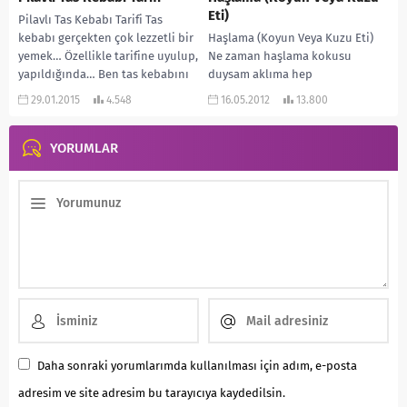
Eti)
Pilavlı Tas Kebabı Tarifi Tas
kebabı gerçekten çok lezzetli bir
Haşlama (Koyun Veya Kuzu Eti)
yemek… Özellikle tarifine uyulup,
Ne zaman haşlama kokusu
yapıldığında… Ben tas kebabını
duysam aklıma hep
sadece kuşbaşı...
küçüklüğümün kurban
29.01.2015
4.548
16.05.2012
13.800
bayramları gelir. Sabah erkenden
kalkılır, büyük...
YORUMLAR
Daha sonraki yorumlarımda kullanılması için adım, e-posta
adresim ve site adresim bu tarayıcıya kaydedilsin.