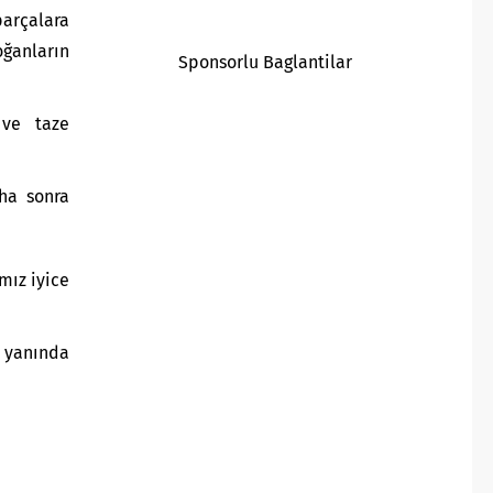
parçalara
oğanların
Sponsorlu Baglantilar
 ve taze
aha sonra
mız iyice
p yanında