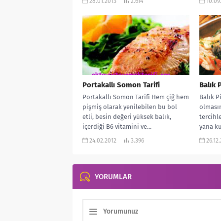
28.01.2013
2.614
10.09
Portakallı Somon Tarifi
Balık P
Portakallı Somon Tarifi Hem çiğ hem
Balık Pi
pişmiş olarak yenilebilen bu bol
olmasın
etli, besin değeri yüksek balık,
tercihl
içerdiği B6 vitamini ve...
yana ku
yakın o
24.02.2012
3.396
26.12
YORUMLAR