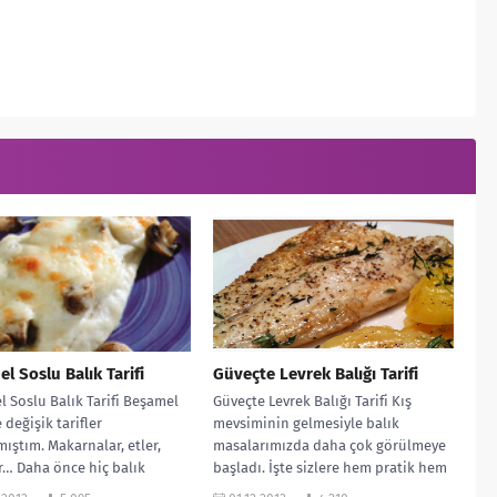
l Soslu Balık Tarifi
Güveçte Levrek Balığı Tarifi
 Soslu Balık Tarifi Beşamel
Güveçte Levrek Balığı Tarifi Kış
 değişik tarifler
mevsiminin gelmesiyle balık
ıştım. Makarnalar, etler,
masalarımızda daha çok görülmeye
… Daha önce hiç balık
başladı. İşte sizlere hem pratik hem
e kullanmamıştım. Bu...
de çok...