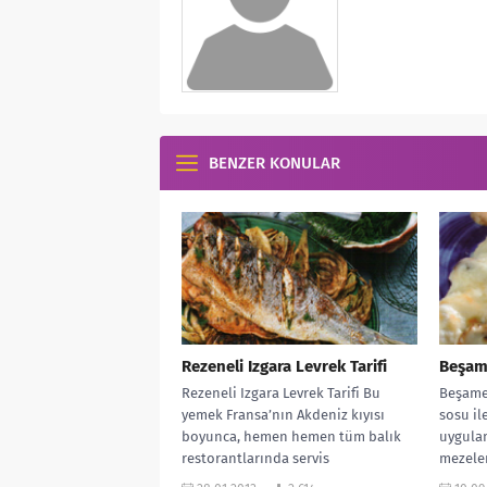
BENZER KONULAR
Rezeneli Izgara Levrek Tarifi
Beşame
Rezeneli Izgara Levrek Tarifi Bu
Beşamel
yemek Fransa’nın Akdeniz kıyısı
sosu ile
boyunca, hemen hemen tüm balık
uygulam
restorantlarında servis
mezeler
yapılmaktadır. Genel olarak rezene...
üzerind