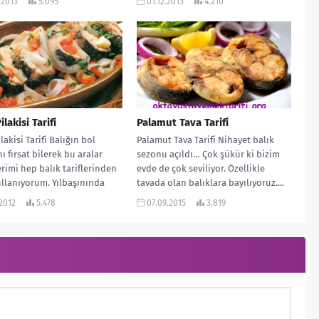
.2013
5.095
01.12.2013
4.210
ilakisi Tarifi
Palamut Tava Tarifi
lakisi Tarifi Balığın bol
Palamut Tava Tarifi Nihayet balık
ı fırsat bilerek bu aralar
sezonu açıldı… Çok şükür ki bizim
erimi hep balık tariflerinden
evde de çok seviliyor. Özellikle
llanıyorum. Yılbaşınında
tavada olan balıklara bayılıyoruz....
lmasıyla sofralarınıza...
.2012
5.478
07.09.2015
3.819