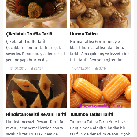
Çikolatalı Truffle Tarifi
Hurma Tatlısı
Çikolatalı Truffle Tarifi
Hurma Tatlısı Görüntüsüyle
Çocuklarım bu tür tatlıları çok
klasik hurma tatlısından biraz
severler. Bende bu yüzden sık sık
farklı. Ama çok hoş ve lezzetli bir
yeni ne yapabilirim diye
tatlı tarifi. Ben yeni öğrendim.
araştırma yaparım....
Evinizde...
31.01.2013
3.137
04.11.2014
3.414
Hindistancevizli Revani Tarifi
Tulumba Tatlısı Tarifi
Hindistancevizli Revani Tarifi Bu
Tulumba Tatlısı Tarifi Yine Lezzet
revani, hem yemeklerden sonra
Dergisinden aldığım harika bir
sıcak bir tatlı olarak, hem de
tarif. Ev de denedim ve sonuç çok