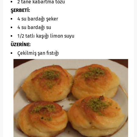
2 tane kabartma tozu
ŞERBETİ:
4 su bardağı şeker
4 su bardağı su
1/2 tatlı kaşığı limon suyu
ÜZERİNE:
Çekilmiş şan fıstığı