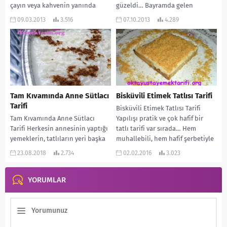
çayın veya kahvenin yanında
güzeldi… Bayramda gelen
soğuk olarak...
misafirlerinize...
09.03.2013
3.516
07.10.2013
4.289
Tam Kıvamında Anne Sütlacı
Bisküvili Etimek Tatlısı Tarifi
Tarifi
Bisküvili Etimek Tatlısı Tarifi
Tam Kıvamında Anne Sütlacı
Yapılışı pratik ve çok hafif bir
Tarifi Herkesin annesinin yaptığı
tatlı tarifi var sırada… Hem
yemeklerin, tatlıların yeri başka
muhallebili, hem hafif şerbetiyle
olur. Her seferinde o tadı arar
gerçekten...
23.08.2018
2.734
02.02.2016
3.023
dururuz. Sütlaç...
YORUMLAR