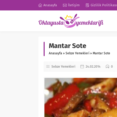
Anasayfa
İletişim
Gizlilik Politikası
Mantar Sote
Anasayfa
»
Sebze Yemekleri
»
Mantar Sote
Sebze Yemekleri
24.02.2014
0