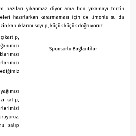
lim bazıları yıkanmaz diyor ama ben yıkamayı tercih
leri hazırlarken kararmaması için de limonlu su da
zin kabuklarını soyup, küçük küçük doğruyoruz.
ıkartıp,
ğanımızı
Sponsorlu Baglantilar
klarımızı
larımızı
ediğimiz
yağımızı
zı katıp,
rlerimizi
uyoruz.
nu salıp