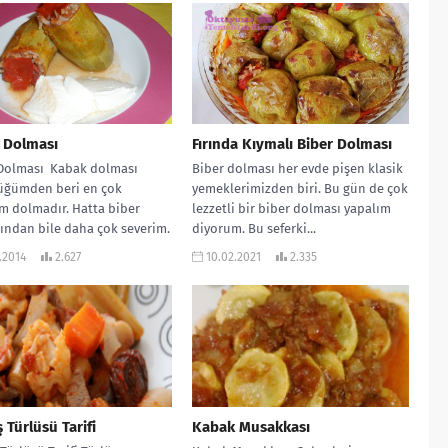
 Dolması
Fırında Kıymalı Biber Dolması
Dolması Kabak dolması
Biber dolması her evde pişen klasik
üğümden beri en çok
yemeklerimizden biri. Bu gün de çok
m dolmadır. Hatta biber
lezzetli bir biber dolması yapalım
ndan bile daha çok severim.
diyorum. Bu seferki...
en yemek...
.2014
2.627
10.02.2021
2.335
ş Türlüsü Tarifi
Kabak Musakkası