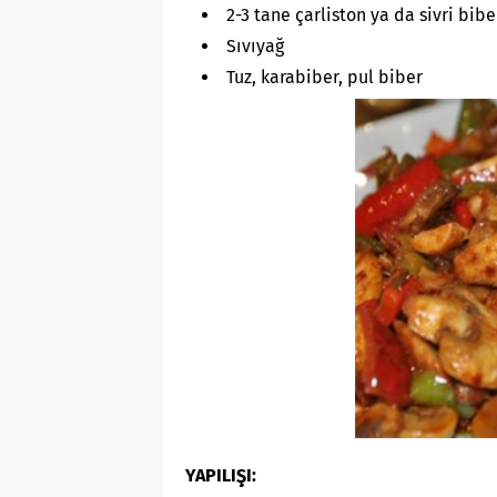
2-3 tane çarliston ya da sivri bibe
Sıvıyağ
Tuz, karabiber, pul biber
YAPILIŞI: