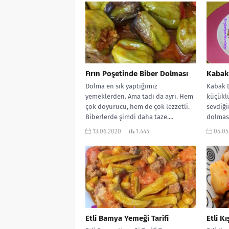
Fırın Poşetinde Biber Dolması
Kabak
Dolma en sık yaptığımız
Kabak 
yemeklerden. Ama tadı da ayrı. Hem
küçükl
çok doyurucu, hem de çok lezzetli.
sevdiği
Biberlerde şimdi daha taze....
dolması
Bu yüzd
13.06.2020
1.445
05.05
Etli Bamya Yemeği Tarifi
Etli Kı