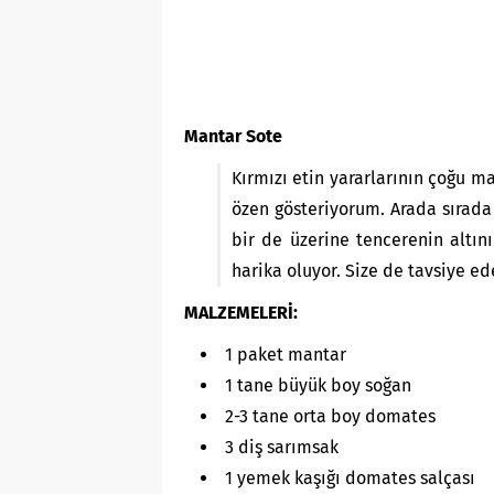
Mantar Sote
Kırmızı etin yararlarının çoğu
özen gösteriyorum. Arada sırada
bir de üzerine tencerenin altın
harika oluyor. Size de tavsiye ed
MALZEMELERİ:
1 paket mantar
1 tane büyük boy soğan
2-3 tane orta boy domates
3 diş sarımsak
1 yemek kaşığı domates salçası