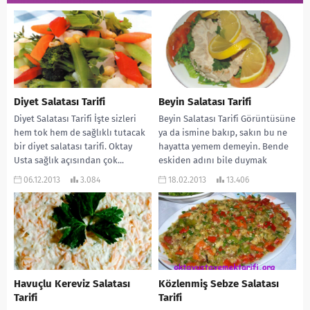
Diyet Salatası Tarifi
Beyin Salatası Tarifi
Diyet Salatası Tarifi İşte sizleri
Beyin Salatası Tarifi Görüntüsüne
hem tok hem de sağlıklı tutacak
ya da ismine bakıp, sakın bu ne
bir diyet salatası tarifi. Oktay
hayatta yemem demeyin. Bende
Usta sağlık açısından çok...
eskiden adını bile duymak
istemiyordum....
06.12.2013
3.084
18.02.2013
13.406
Havuçlu Kereviz Salatası
Közlenmiş Sebze Salatası
Tarifi
Tarifi