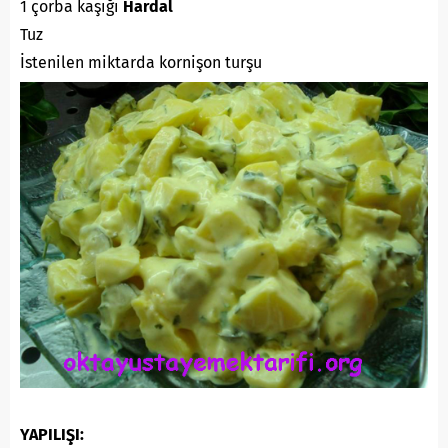
1 çorba kaşığı
Hardal
Tuz
İstenilen miktarda kornişon turşu
YAPILIŞI: