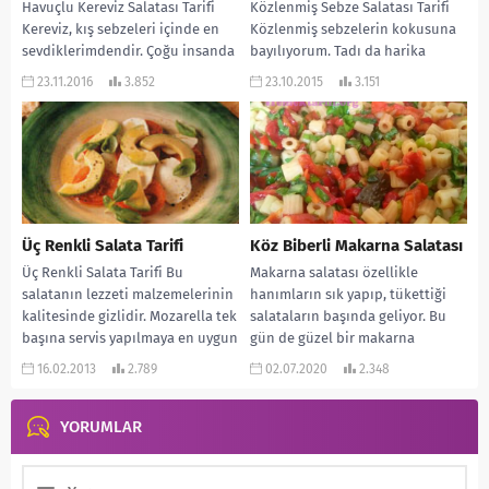
Havuçlu Kereviz Salatası Tarifi
Közlenmiş Sebze Salatası Tarifi
Kereviz, kış sebzeleri içinde en
Közlenmiş sebzelerin kokusuna
sevdiklerimdendir. Çoğu insanda
bayılıyorum. Tadı da harika
sevmez. Aslında gerçekten
oluyor. Özellikle ızgara ve fırında
23.11.2016
3.852
23.10.2015
3.151
lezzetli bir sebze ve de...
yapılan et yemekleri ile...
Üç Renkli Salata Tarifi
Köz Biberli Makarna Salatası
Üç Renkli Salata Tarifi Bu
Makarna salatası özellikle
salatanın lezzeti malzemelerinin
hanımların sık yapıp, tükettiği
kalitesinde gizlidir. Mozarella tek
salataların başında geliyor. Bu
başına servis yapılmaya en uygun
gün de güzel bir makarna
peynirlerden biridir. Olgun...
salatası yapacağız. İçeriği klasik...
16.02.2013
2.789
02.07.2020
2.348
YORUMLAR