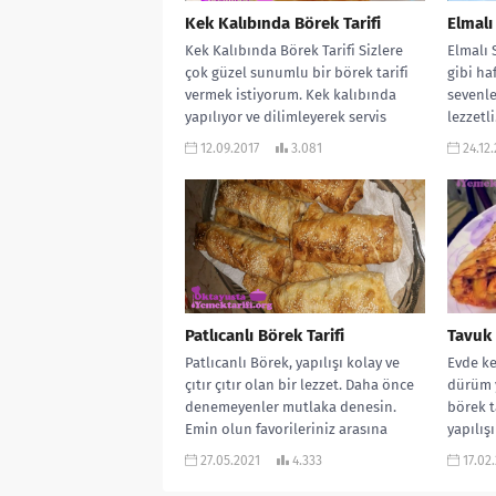
Kek Kalıbında Börek Tarifi
Elmalı
Kek Kalıbında Börek Tarifi Sizlere
Elmalı 
çok güzel sunumlu bir börek tarifi
gibi haf
vermek istiyorum. Kek kalıbında
sevenle
yapılıyor ve dilimleyerek servis
lezzetli.
ediliyor....
12.09.2017
3.081
24.12
Patlıcanlı Börek Tarifi
Tavuk
Patlıcanlı Börek, yapılışı kolay ve
Evde ke
çıtır çıtır olan bir lezzet. Daha önce
dürüm 
denemeyenler mutlaka denesin.
börek 
Emin olun favorileriniz arasına
yapılışı
girecek....
27.05.2021
4.333
17.02