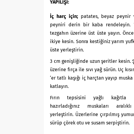
YAPILIŞI:
İç harç için;
patates, beyaz peynir 
peyniri derin bir kaba rendeleyin. 
tezgahın üzerine üst üste yayın. Önc
ikiye kesin. Sonra kestiğiniz yarım yufk
üste yerleştirin.
3 cm genişliğinde uzun şeritler kesin. Ş
üzerine fırça ile sıvı yağ sürün. Uç kıs
‘er tatlı kaşığı iç harçtan yayıp muska
katlayın.
Fırın tepsisini yağlı kağıtla k
hazırladığınız muskaları aralıkl
yerleştirin. Üzerlerine çırpılmış yumur
sürüp çörek otu ve susam serpiştirin.