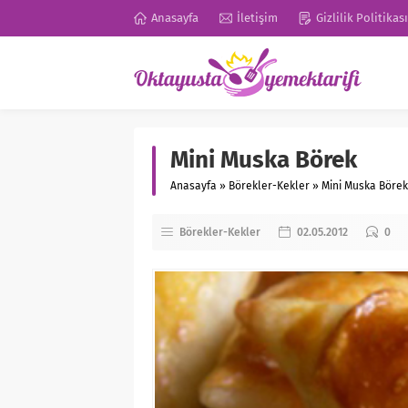
Anasayfa
İletişim
Gizlilik Politikası
Mini Muska Börek
Anasayfa
»
Börekler-Kekler
»
Mini Muska Börek
Börekler-Kekler
02.05.2012
0