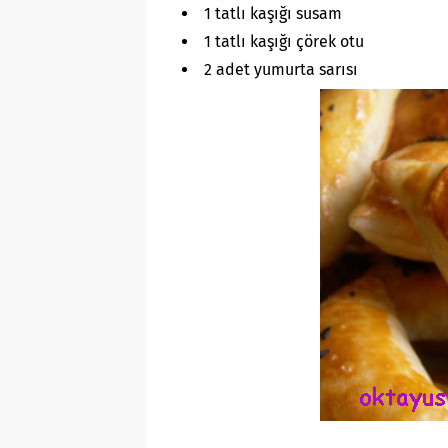
1 tatlı kaşığı susam
1 tatlı kaşığı çörek otu
2 adet yumurta sarısı