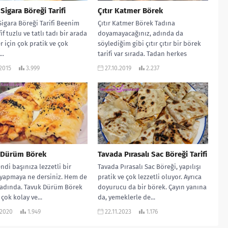
 Sigara Böreği Tarifi
Çıtır Katmer Börek
Sigara Böreği Tarifi Beenim
Çıtır Katmer Börek Tadına
if tuzlu ve tatlı tadı bir arada
doyamayacağınız, adında da
r için çok pratik ve çok
söylediğim gibi çıtır çıtır bir börek
..
tarifi var sırada. Tadan herkes
mutlaka tarifini...
.2015
3.999
27.10.2019
2.237
 Dürüm Börek
Tavada Pırasalı Sac Böreği Tarifi
ndi başınıza lezzetli bir
Tavada Pırasalı Sac Böreği, yapılışı
yapmaya ne dersiniz. Hem de
pratik ve çok lezzetli oluyor. Ayrıca
tadında. Tavuk Dürüm Börek
doyurucu da bir börek. Çayın yanına
 çok kolay ve...
da, yemeklerle de...
.2020
1.949
22.11.2023
1.176