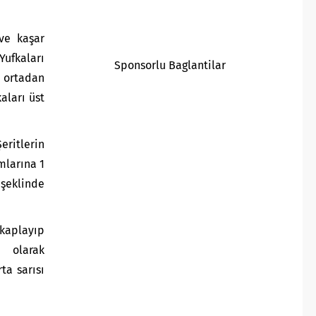
ve kaşar
Yufkaları
Sponsorlu Baglantilar
e ortadan
aları üst
eritlerin
ımlarına 1
 şeklinde
aplayıp
ı olarak
ta sarısı