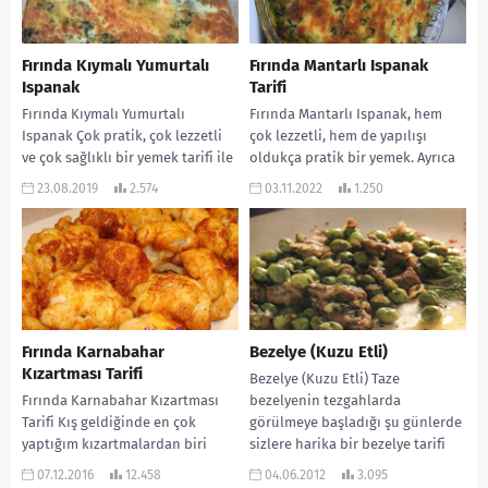
Fırında Kıymalı Yumurtalı
Fırında Mantarlı Ispanak
Ispanak
Tarifi
Fırında Kıymalı Yumurtalı
Fırında Mantarlı Ispanak, hem
Ispanak Çok pratik, çok lezzetli
çok lezzetli, hem de yapılışı
ve çok sağlıklı bir yemek tarifi ile
oldukça pratik bir yemek. Ayrıca
devam edelim. Ispanak
çok da hafif ve sağlıklı oluyor....
23.08.2019
2.574
03.11.2022
1.250
sevmeyenler bile...
Fırında Karnabahar
Bezelye (Kuzu Etli)
Kızartması Tarifi
Bezelye (Kuzu Etli) Taze
Fırında Karnabahar Kızartması
bezelyenin tezgahlarda
Tarifi Kış geldiğinde en çok
görülmeye başladığı şu günlerde
yaptığım kızartmalardan biri
sizlere harika bir bezelye tarifi
karnabahar kızartmasıdır. Çok
vermek istiyorum. İçinde kuzu
07.12.2016
12.458
04.06.2012
3.095
lezzetli olur. Yemeğe
eti...