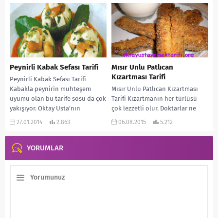
doyamazsınız. Hele ki...
Peynirli Kabak Sefası Tarifi
Mısır Unlu Patlıcan
Kızartması Tarifi
Peynirli Kabak Sefası Tarifi
Kabakla peynirin muhteşem
Mısır Unlu Patlıcan Kızartması
uyumu olan bu tarife sosu da çok
Tarifi Kızartmanın her türlüsü
yakışıyor. Oktay Usta’nın
çok lezzetli olur. Doktarlar ne
hazırlamış olduğu kabak...
kadar uzak durun deseler de biz
27.01.2014
2.863
06.08.2015
5.212
Türk...
YORUMLAR