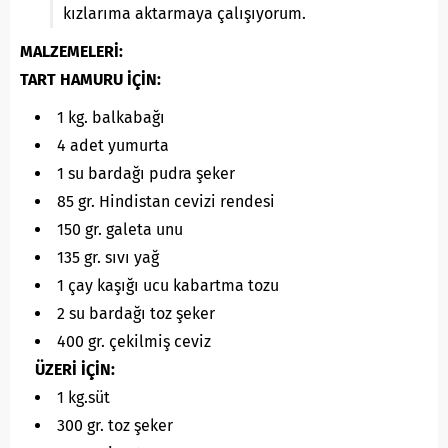
kızlarıma aktarmaya çalışıyorum.
MALZEMELERİ:
TART HAMURU İÇİN:
1 kg. balkabağı
4 adet yumurta
1 su bardağı pudra şeker
85 gr. Hindistan cevizi rendesi
150 gr. galeta unu
135 gr. sıvı yağ
1 çay kaşığı ucu kabartma tozu
2 su bardağı toz şeker
400 gr. çekilmiş ceviz
ÜZERİ İÇİN:
1 kg.süt
300 gr. toz şeker