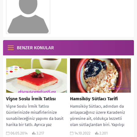
BENZER KONULAR
Vişne Soslu İrmik Tatlısı
Hamsiköy Sütlacı Tarifi
Vişne Soslu İrmik Tatlısı
Hamsiköy Sütlacı, adından da
Günlerinizde misafirlerinize
anlayacağınız üzere Karadeniz
sunabileceğiniz yapımı da basit
yöresine ait, oldukça lezzetli
harika bir tatlı. Ayrıca yaz
olan sütlaçlardan biri. Yapılışı
akşamlarında dondurma
kolay ve çok da lezzetli...
06.05.2014
3.217
14.10.2022
2.201
eşliğinde de çok...