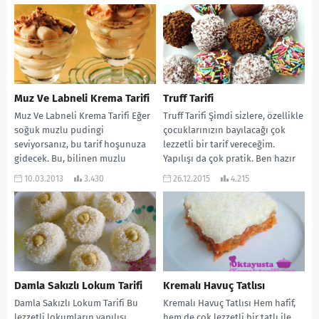
Muz Ve Labneli Krema Tarifi
Truff Tarifi
Muz Ve Labneli Krema Tarifi Eğer
Truff Tarifi Şimdi sizlere, özellikle
soğuk muzlu pudingi
çocuklarınızın bayılacağı çok
seviyorsanız, bu tarif hoşunuza
lezzetli bir tarif vereceğim.
gidecek. Bu, bilinen muzlu
Yapılışı da çok pratik. Ben hazır
pudingin glişmiş bir...
kek yazdım...
10.03.2013
3.430
26.12.2015
4.215
Damla Sakızlı Lokum Tarifi
Kremalı Havuç Tatlısı
Damla Sakızlı Lokum Tarifi Bu
Kremalı Havuç Tatlısı Hem hafif,
lezzetli lokumların yapılışı
hem de çok lezzetli bir tatlı ile