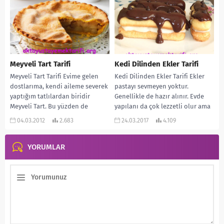
Meyveli Tart Tarifi
Kedi Dilinden Ekler Tarifi
Meyveli Tart Tarifi Evime gelen
Kedi Dilinden Ekler Tarifi Ekler
dostlarıma, kendi aileme severek
pastayı sevmeyen yoktur.
yaptığım tatlılardan biridir
Genellikle de hazır alınır. Evde
Meyveli Tart. Bu yüzden de
yapılanı da çok lezzetli olur ama
evimizin favorilerinden biri...
biraz...
04.03.2012
2.683
24.03.2017
4.109
YORUMLAR