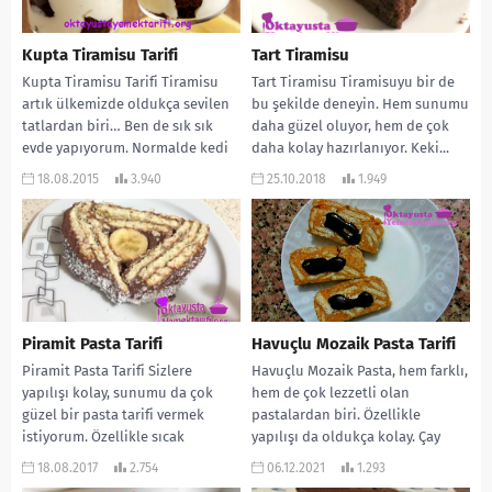
Kupta Tiramisu Tarifi
Tart Tiramisu
Kupta Tiramisu Tarifi Tiramisu
Tart Tiramisu Tiramisuyu bir de
artık ülkemizde oldukça sevilen
bu şekilde deneyin. Hem sunumu
tatlardan biri… Ben de sık sık
daha güzel oluyor, hem de çok
evde yapıyorum. Normalde kedi
daha kolay hazırlanıyor. Keki...
dili ile...
18.08.2015
3.940
25.10.2018
1.949
Piramit Pasta Tarifi
Havuçlu Mozaik Pasta Tarifi
Piramit Pasta Tarifi Sizlere
Havuçlu Mozaik Pasta, hem farklı,
yapılışı kolay, sunumu da çok
hem de çok lezzetli olan
güzel bir pasta tarifi vermek
pastalardan biri. Özellikle
istiyorum. Özellikle sıcak
yapılışı da oldukça kolay. Çay
günlerde yenebilecek, içinizi...
saatleri için...
18.08.2017
2.754
06.12.2021
1.293