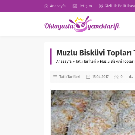
Anasayfa
İletişim
Gizlilik Politikası
Muzlu Bisküvi Topları T
Anasayfa
»
Tatlı Tarifleri
»
Muzlu Bisküvi Topları 
Tatlı Tarifleri
15.04.2017
0