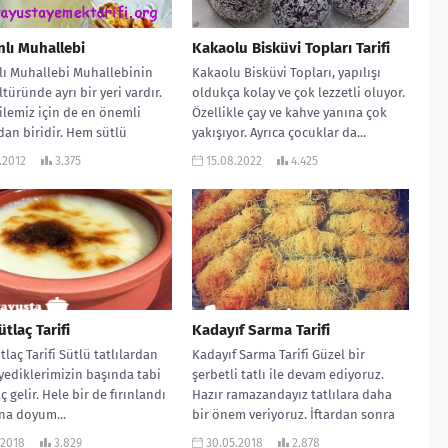
lı Muhallebi
Kakaolu Bisküvi Topları Tarifi
lı Muhallebi Muhallebinin
Kakaolu Bisküvi Topları, yapılışı
ltüründe ayrı bir yeri vardır.
oldukça kolay ve çok lezzetli oluyor.
ilemiz için de en önemli
Özellikle çay ve kahve yanına çok
rdan biridir. Hem sütlü
yakışıyor. Ayrıca çocuklar da...
.
.2012
3.375
15.08.2022
4.425
ütlaç Tarifi
Kadayıf Sarma Tarifi
tlaç Tarifi Sütlü tatlılardan
Kadayıf Sarma Tarifi Güzel bir
yediklerimizin başında tabi
şerbetli tatlı ile devam ediyoruz.
ç gelir. Hele bir de fırınlandı
Hazır ramazandayız tatlılara daha
na doyum...
bir önem veriyoruz. İftardan sonra
yenebilecek...
.2018
3.829
30.05.2018
2.878