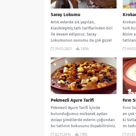
Saray Lokumu
Krokan
Artık evlerde sık yapılan,
Krokan
klasikleşmiş tatlı tariflerinden biri
türk kü
ile devam ediyoruz. Saray
Bizim a
Lokumunun sunumu da çok güzel
tatlıla
oluyor. Çay saatlerine...
olması..
29.03.2021
1.856
09.03
Pekmezli Aşure Tarifi
Fırın S
Pekmezli Aşure Tarifi İçinde
Fırın Sü
bulunduğumuz mübarek aydan
en çok 
dolayı şimdilerde evlerin çoğundan
ki Sütla
bu tatlının kokusunu duyabilirsiniz.
mı tadı
Evet yapımı biraz yorucudur. Ama...
02.11.2014
7.955
01.07