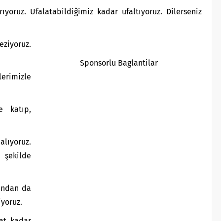
rıyoruz. Ufalatabildiğimiz kadar ufaltıyoruz. Dilerseniz
ziyoruz.
Sponsorlu Baglantilar
erimizle
e katıp,
alıyoruz.
 şekilde
dından da
iyoruz.
aat kadar