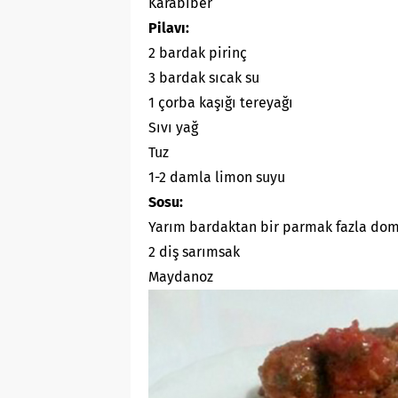
Karabiber
Pilavı:
2 bardak pirinç
3 bardak sıcak su
1 çorba kaşığı tereyağı
Sıvı yağ
Tuz
1-2 damla limon suyu
Sosu:
Yarım bardaktan bir parmak fazla dom
2 diş sarımsak
Maydanoz