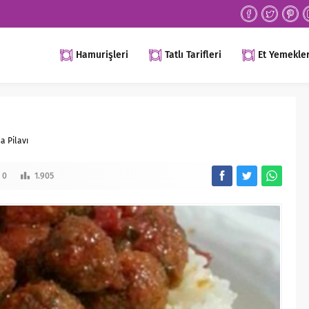
Hamurişleri
Tatlı Tarifleri
Et Yemekler
şa Pilavı
0
1.905