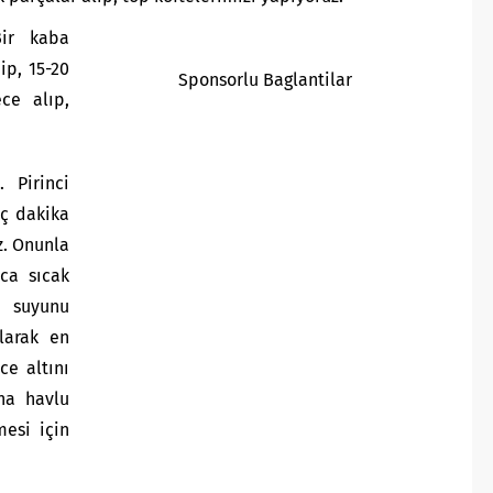
Bir kaba
ip, 15-20
Sponsorlu Baglantilar
ce alıp,
. Pirinci
aç dakika
z. Onunla
nca sıcak
n suyunu
larak en
ce altını
na havlu
esi için