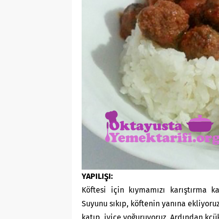
YAPILIŞI:
Köftesi için kıymamızı karıştırma k
Suyunu sıkıp, köftenin yanına ekliyoru
katıp, iyice yoğuruyoruz. Ardından kçük