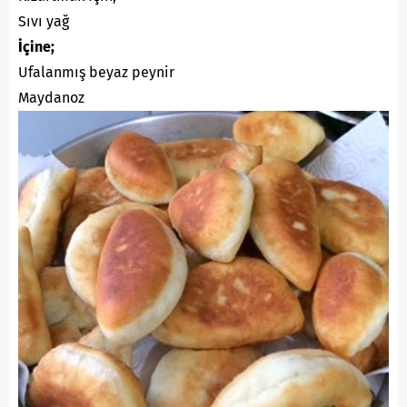
Sıvı yağ
İçine;
Ufalanmış beyaz peynir
Maydanoz