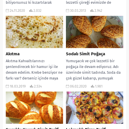
biliyorsunuz ki kızartılarak
lezzetli çöreği evimizde de
yapılan bir börek....
yapmamız mümkün… Umarım...
24.11.2020
2.032
30.03.2013
2.942
Akıtma
Sodalı Simit Poğaça
Akıtma Kahvaltılarınızı
Yumuşacık ve çok lezzetli bir
şenlendirecek bir hamur işi ile
poğaça ile devam ediyoruz. Adı
devam edelim. Krebe benziyor ne
üzerinde simit tadında. Soda da
farkı var? derseniz içinde maya
çok güzel kabarıp, yumuşak
var ve bence...
olmasını...
18.03.2019
2.534
06.02.2020
1.981