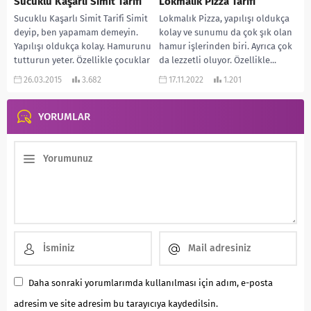
Sucuklu Kaşarlı Simit Tarifi
Lokmalık Pizza Tarifi
Sucuklu Kaşarlı Simit Tarifi Simit
Lokmalık Pizza, yapılışı oldukça
deyip, ben yapamam demeyin.
kolay ve sunumu da çok şık olan
Yapılışı oldukça kolay. Hamurunu
hamur işlerinden biri. Ayrıca çok
tutturun yeter. Özellikle çocuklar
da lezzetli oluyor. Özellikle...
bayılıyor. Dışarıdan alıp,...
26.03.2015
3.682
17.11.2022
1.201
YORUMLAR
Daha sonraki yorumlarımda kullanılması için adım, e-posta
adresim ve site adresim bu tarayıcıya kaydedilsin.