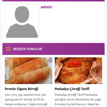
admin
BENZER KONULAR
Fırında Sigara Böreği
Paskalya Çöreği Tarifi
Çıtır çıtır, çay saatlerinize çok
Paskalya Çöreği Tarifi Paskalya
yakışacak bir börek tarifi ile
çöreğini artık ülkemizde de çoğu
devam ediyoruz. Sigara böreği
fırından bulabiliyoruz. Fakat bu