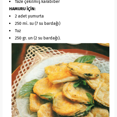
Taze çekilmiş karabiber
HAMURU İÇİN:
2 adet yumurta
250 mi. su (7 su bardağı)
Tuz
250 gr. un (2 su bardağı).