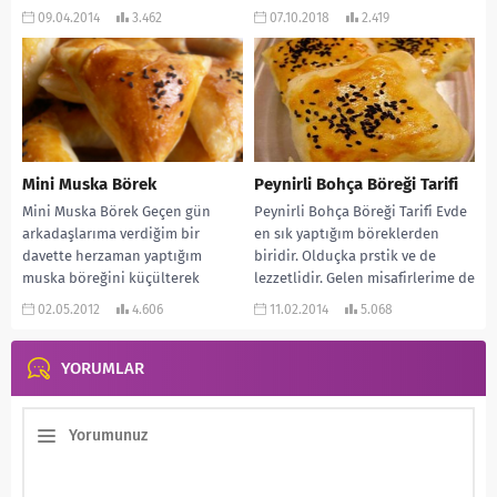
davet ettiğiniz dostlarınıza da
mutfağımızda da önemli yer...
09.04.2014
3.462
07.10.2018
2.419
ara sıcak...
Mini Muska Börek
Peynirli Bohça Böreği Tarifi
Mini Muska Börek Geçen gün
Peynirli Bohça Böreği Tarifi Evde
arkadaşlarıma verdiğim bir
en sık yaptığım böreklerden
davette herzaman yaptığım
biridir. Olduçka prstik ve de
muska böreğini küçülterek
lezzetlidir. Gelen misafirlerime de
verdim. Akadaşlarım çok
yaptığımda çok...
02.05.2012
4.606
11.02.2014
5.068
beğendiler ve adını...
YORUMLAR