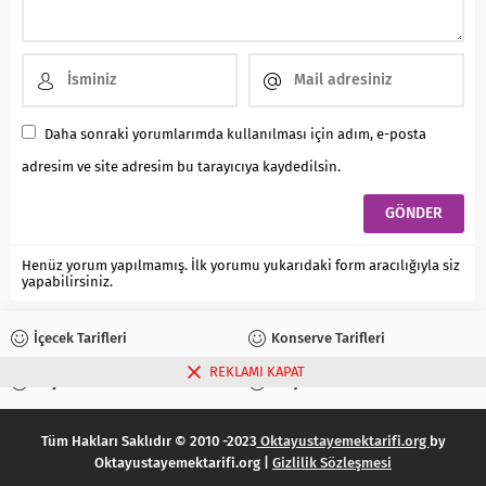
Daha sonraki yorumlarımda kullanılması için adım, e-posta
adresim ve site adresim bu tarayıcıya kaydedilsin.
Henüz yorum yapılmamış. İlk yorumu yukarıdaki form aracılığıyla siz
yapabilirsiniz.
İçecek Tarifleri
Konserve Tarifleri
REKLAMI KAPAT
Reçel Tarifleri
Turşu Tarifleri
Tüm Hakları Saklıdır © 2010 -2023
Oktayustayemektarifi.org
by
Oktayustayemektarifi.org |
Gizlilik Sözleşmesi