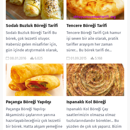
Sodalı Buzluk Böreği Tarifi
Tencere Böreği Tarifi
Sodalı Buzluk Böreği Tarifi Bu
Tencere Böreği Tarifi Çok hamur
börek, çok lezzetli oluyor.
işi seven bir aile olarak, pratik
Habersiz gelen misafirler için,
tarifler arayışım her zaman
gün içinde atıştırmalık olarak,
sürer… Bu börek tarifi de...
çayın yanına bir...
08.01.2016
6.025
01.09.2015
5.168
Paçanga Böreği Yapılışı
Ispanaklı Kol Böreği
Paçanga Böreği Yapılışı
Ispanaklı Kol Böreği Çay
Akşamüstü çaylarının yanına
saatlerimizin olmazsa olmaz
hazırlayabileceğiniz çok lezzetli
tuzlularındandır börekler… Bu
bir börek. Hatta akşam yemeğine
yüzden de çok sık yaparız. Bizim