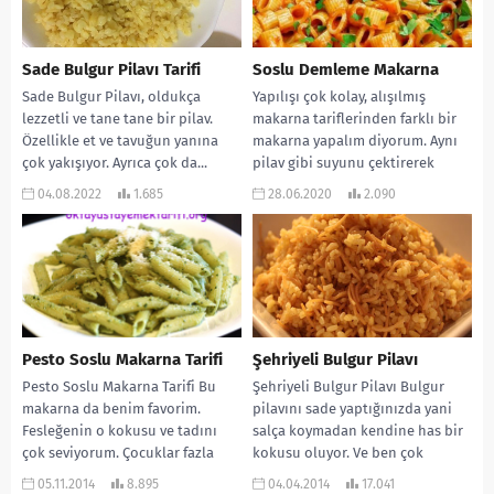
Sade Bulgur Pilavı Tarifi
Soslu Demleme Makarna
Sade Bulgur Pilavı, oldukça
Yapılışı çok kolay, alışılmış
lezzetli ve tane tane bir pilav.
makarna tariflerinden farklı bir
Özellikle et ve tavuğun yanına
makarna yapalım diyorum. Aynı
çok yakışıyor. Ayrıca çok da...
pilav gibi suyunu çektirerek
yapılıyor ve inanılmaz lezzetli...
04.08.2022
1.685
28.06.2020
2.090
Pesto Soslu Makarna Tarifi
Şehriyeli Bulgur Pilavı
Pesto Soslu Makarna Tarifi Bu
Şehriyeli Bulgur Pilavı Bulgur
makarna da benim favorim.
pilavını sade yaptığınızda yani
Fesleğenin o kokusu ve tadını
salça koymadan kendine has bir
çok seviyorum. Çocuklar fazla
kokusu oluyor. Ve ben çok
tercih etmese...
seviyorum. Hele...
05.11.2014
8.895
04.04.2014
17.041