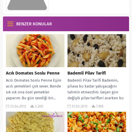
BENZER KONULAR
Acılı Domates Soslu Penne
Bademli Pilav Tarifi
Acılı Domates Soslu Penne Eşim
Bademli Pilav Tarifi Bademin,
acılı yemekleri çok sever. Bende
pilava bu kadar yakışacağını
sık sık ona özel yemekler
tahmin etmezdim. Geçen gün
yaparım. Bu gün sevdiği bir...
değişik pilav tarifleri ararken bu
tarife rast geldim...
23.04.2012
3.200
31.03.2013
7.618