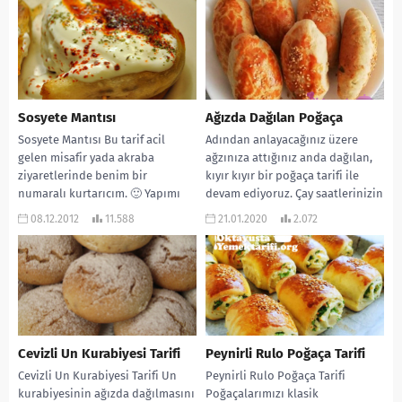
Sosyete Mantısı
Ağızda Dağılan Poğaça
Sosyete Mantısı Bu tarif acil
Adından anlayacağınız üzere
gelen misafir yada akraba
ağzınıza attığınız anda dağılan,
ziyaretlerinde benim bir
kıyır kıyır bir poğaça tarifi ile
numaralı kurtarıcım. 🙂 Yapımı
devam ediyoruz. Çay saatlerinizin
çok pratik. Lezzeti ise...
yeni gözdesi olmaya...
08.12.2012
11.588
21.01.2020
2.072
Cevizli Un Kurabiyesi Tarifi
Peynirli Rulo Poğaça Tarifi
Cevizli Un Kurabiyesi Tarifi Un
Peynirli Rulo Poğaça Tarifi
kurabiyesinin ağızda dağılmasını
Poğaçalarımızı klasik