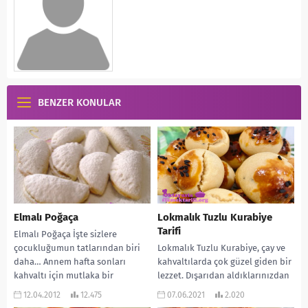
BENZER KONULAR
Elmalı Poğaça
Lokmalık Tuzlu Kurabiye
Tarifi
Elmalı Poğaça İşte sizlere
çocukluğumun tatlarından biri
Lokmalık Tuzlu Kurabiye, çay ve
daha… Annem hafta sonları
kahvaltılarda çok güzel giden bir
kahvaltı için mutlaka bir
lezzet. Dışarıdan aldıklarınızdan
hamurişi hazırlardı. Ben en çok...
hiç bir farkı yok hatta daha bile...
12.04.2012
12.475
07.06.2021
2.020