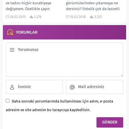
ve tadını hiçbir kurabiyeye
görüntülerinden çıkarmaya ne
değişmem. Özellikle çayın
dersiniz? Üstelik çok da lezzetli
yanında mükemmel olur. Peki
bir şekilde… Gelin poğaçalarımızı
26.03.2015
3.276
15.02.2018
3.252
bu...
rulo şeklinde...
YORUMLAR
Daha sonraki yorumlarımda kullanılması için adım, e-posta
adresim ve site adresim bu tarayıcıya kaydedilsin.