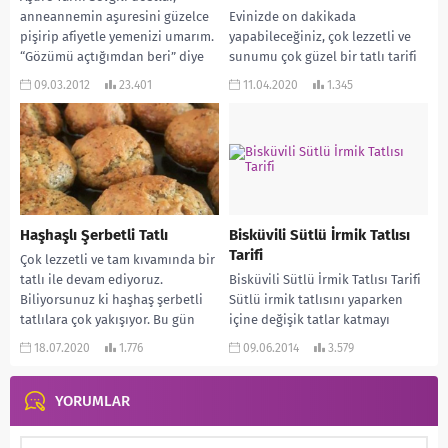
anneannemin aşuresini güzelce
Evinizde on dakikada
pişirip afiyetle yemenizi umarım.
yapabileceğiniz, çok lezzetli ve
“Gözümü açtığımdan beri” diye
sunumu çok güzel bir tatlı tarifi
bir tabir vardır ya, iste...
var sırada. Hemen hemen her
09.03.2012
23.401
11.04.2020
1.345
evde sıklıkla...
Haşhaşlı Şerbetli Tatlı
Bisküvili Sütlü İrmik Tatlısı
Tarifi
Çok lezzetli ve tam kıvamında bir
tatlı ile devam ediyoruz.
Bisküvili Sütlü İrmik Tatlısı Tarifi
Biliyorsunuz ki haşhaş şerbetli
Sütlü irmik tatlısını yaparken
tatlılara çok yakışıyor. Bu gün
içine değişik tatlar katmayı
de...
seviyorum. Bazen sezonun
18.07.2020
1.776
09.06.2014
3.579
meyvelerini koyarken bazen de...
YORUMLAR