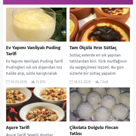
Ev Yapımı Vanilyalı Puding
Tam Ölçülü Fırın Sütlaç
Tarifi
Sütlaç evlerde en sık yapılan
Ev Yapımı Vanilyalı Puding Tarifi
tatlılardan biri. Türk mutfağının
Pudingleri sık sık dışarıdan toz
da vazgeçilmez lezzeti. Bu gün
halde alıp, sütle karıştırarak
sizlerle bir sütlaç yapalım
yaparız. Oysaki evde kendinizde
diyorum. Hem...
10.05.2016
11.876
18.03.2020
7.048
kolaylıkla puding...
Aşure Tarifi
Çikolata Dolgulu Fincan
Tatlısı
Aşure Tarifi Sevgili dostlar,