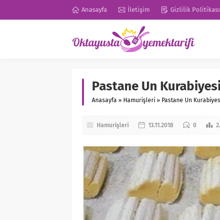
Anasayfa
İletişim
Gizlilik Politikası
Pastane Un Kurabiyes
Anasayfa
»
Hamurişleri
»
Pastane Un Kurabiyes
Hamurişleri
13.11.2018
0
2