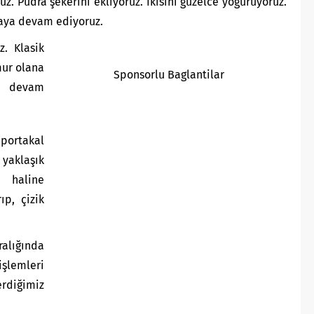
z. Pudra şekerini ekliyoruz. İkisini güzelce yoğuruyoruz.
maya devam ediyoruz.
z. Klasik
ur olana
Sponsorlu Baglantilar
a devam
rtakal
 yaklaşık
 haline
ıp, çizik
lığında
işlemleri
erdiğimiz