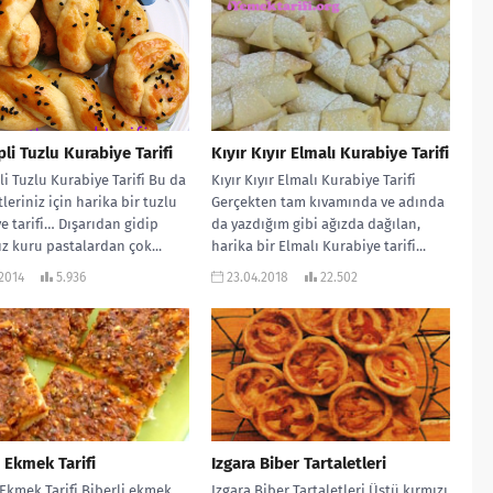
li Tuzlu Kurabiye Tarifi
Kıyır Kıyır Elmalı Kurabiye Tarifi
i Tuzlu Kurabiye Tarifi Bu da
Kıyır Kıyır Elmalı Kurabiye Tarifi
leriniz için harika bir tuzlu
Gerçekten tam kıvamında ve adında
e tarifi… Dışarıdan gidip
da yazdığım gibi ağızda dağılan,
ız kuru pastalardan çok...
harika bir Elmalı Kurabiye tarifi...
.2014
5.936
23.04.2018
22.502
i Ekmek Tarifi
Izgara Biber Tartaletleri
 Ekmek Tarifi Biberli ekmek
Izgara Biber Tartaletleri Üstü kırmızı