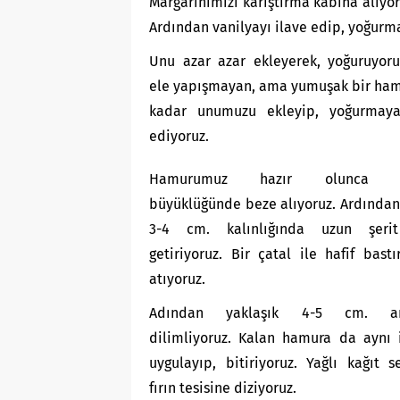
Margarinimizi karıştırma kabına alıyoru
Ardından vanilyayı ilave edip, yoğur
Unu azar azar ekleyerek, yoğuruyoru
ele yapışmayan, ama yumuşak bir ham
kadar unumuzu ekleyip, yoğurmay
ediyoruz.
Hamurumuz hazır olunca po
büyüklüğünde beze alıyoruz. Ardından
3-4 cm. kalınlığında uzun şerit
getiriyoruz. Bir çatal ile hafif bastır
atıyoruz.
Adından yaklaşık 4-5 cm. ara
dilimliyoruz. Kalan hamura da aynı 
uygulayıp, bitiriyoruz. Yağlı kağıt s
fırın tesisine diziyoruz.