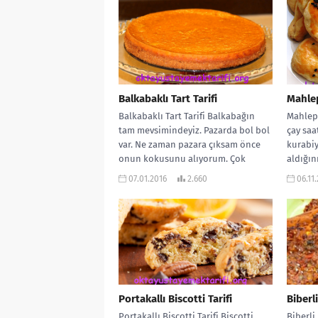
Balkabaklı Tart Tarifi
Mahlep
Balkabaklı Tart Tarifi Balkabağın
Mahlepl
tam mevsimindeyiz. Pazarda bol bol
çay saat
var. Ne zaman pazara çıksam önce
kurabiy
onun kokusunu alıyorum. Çok
aldığın
sevdiğim...
07.01.2016
2.660
06.11
Portakallı Biscotti Tarifi
Biberl
Portakallı Biscotti Tarifi Biscotti,
Biberli