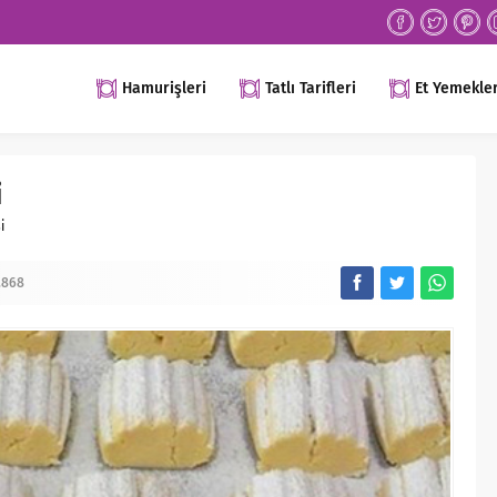
Hamurişleri
Tatlı Tarifleri
Et Yemekler
i
i
.868