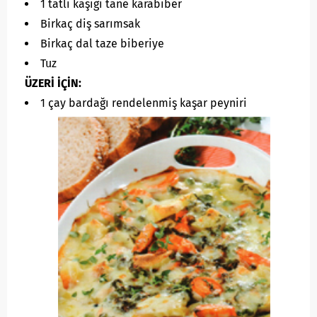
1 tatlı kaşığı tane karabiber
Birkaç diş sarımsak
Birkaç dal taze biberiye
Tuz
ÜZERİ İÇİN:
1 çay bardağı rendelenmiş kaşar peyniri