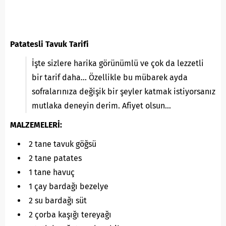
Patatesli Tavuk Tarifi
İşte sizlere harika görünümlü ve çok da lezzetli
bir tarif daha… Özellikle bu mübarek ayda
sofralarınıza değişik bir şeyler katmak istiyorsanız
mutlaka deneyin derim. Afiyet olsun…
MALZEMELERİ:
2 tane tavuk göğsü
2 tane patates
1 tane havuç
1 çay bardağı bezelye
2 su bardağı süt
2 çorba kaşığı tereyağı