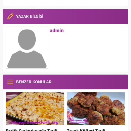
YAZAR BİLGİSİ
admin
BENZER KONULAR
Pratik Çerkeztavuğu Tarifi
Tavuk Köftesi Tarifi