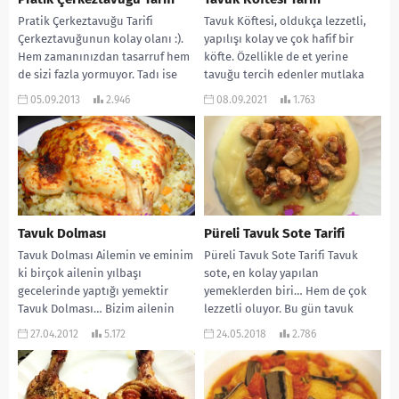
Pratik Çerkeztavuğu Tarifi
Tavuk Köftesi, oldukça lezzetli,
Çerkeztavuğunun kolay olanı :).
yapılışı kolay ve çok hafif bir
Hem zamanınızdan tasarruf hem
köfte. Özellikle de et yerine
de sizi fazla yormuyor. Tadı ise
tavuğu tercih edenler mutlaka
harika… MALZEMELERİ: Yarım...
denemeli....
05.09.2013
2.946
08.09.2021
1.763
Tavuk Dolması
Püreli Tavuk Sote Tarifi
Tavuk Dolması Ailemin ve eminim
Püreli Tavuk Sote Tarifi Tavuk
ki birçok ailenin yılbaşı
sote, en kolay yapılan
gecelerinde yaptığı yemektir
yemeklerden biri… Hem de çok
Tavuk Dolması… Bizim ailenin
lezzetli oluyor. Bu gün tavuk
önemli aile yemeklerinde de...
sotemizi...
27.04.2012
5.172
24.05.2018
2.786