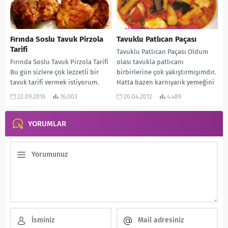
Fırında Soslu Tavuk Pirzola
Tavuklu Patlıcan Paçası
Tarifi
Tavuklu Patlıcan Paçası Oldum
Fırında Soslu Tavuk Pirzola Tarifi
olası tavukla patlıcanı
Bu gün sizlere çok lezzetli bir
birbirlerine çok yakıştırmışımdır.
tavuk tarifi vermek istiyorum.
Hatta bazen karnıyarık yemeğini
Sosu çok güzel oluyor. Fırında...
bile kuşbaşı doğranmış tavuk
22.09.2016
16.003
20.04.2012
4.489
etiyle yaparım....
YORUMLAR