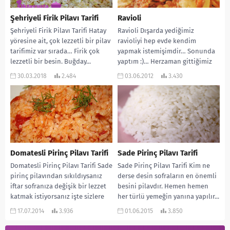
Şehriyeli Firik Pilavı Tarifi
Ravioli
Şehriyeli Firik Pilavı Tarifi Hatay
Ravioli Dışarda yediğimiz
yöresine ait, çok lezzetli bir pilav
ravioliyi hep evde kendim
tarifimiz var sırada… Firik çok
yapmak istemişimdir… Sonunda
lezzetli bir besin. Buğday...
yaptım :)… Herzaman gittiğimiz
resttoranttan tarifini aldım ve
30.03.2018
2.484
03.06.2012
3.430
hemen evimde...
Domatesli Pirinç Pilavı Tarifi
Sade Pirinç Pilavı Tarifi
Domatesli Pirinç Pilavı Tarifi Sade
Sade Pirinç Pilavı Tarifi Kim ne
pirinç pilavından sıkıldıysanız
derse desin sofraların en önemli
iftar sofranıza değişik bir lezzet
besini pilavdır. Hemen hemen
katmak istiyorsanız işte sizlere
her türlü yemeğin yanına yapılır...
harika bir pilav...
17.07.2014
3.936
01.06.2015
3.850