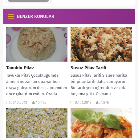
BENZER KONULAR
Tavuklu Pilav
Susuz Pilav Tarifi
Tavuklu Pilav Çocukluğumda
Susuz Pilav Tarifi Sizlere harika
annem ne zaman dua var ben
bir pilav tarifi daha sunuyorum.
oraya gidiyorum dese, annemden
Bu tarifi yeni öğrendim ve çok
önce çıkardım evden. Orada
hoşuma gitti. Osmanlı
yediğim pilav başka...
mutfağından...
06.10.2012
10.465
07.01.2013
4.876