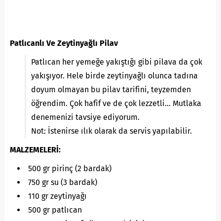
Patlıcanlı Ve Zeytinyağlı Pilav
Patlıcan her yemeğe yakıştığı gibi pilava da çok
yakışıyor. Hele birde zeytinyağlı olunca tadına
doyum olmayan bu pilav tarifini, teyzemden
öğrendim. Çok hafif ve de çok lezzetli… Mutlaka
denemenizi tavsiye ediyorum.
Not: İstenirse ılık olarak da servis yapılabilir.
MALZEMELERİ:
500 gr pirinç (2 bardak)
750 gr su (3 bardak)
110 gr zeytinyağı
500 gr patlıcan