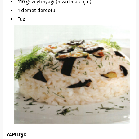
110 gr zeytinyağı (hızartmak için)
1 demet dereotu
Tuz
YAPILIŞI: