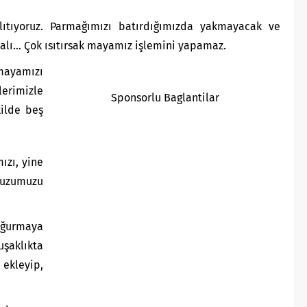
lıtıyoruz. Parmağımızı batırdığımızda yakmayacak ve
alı… Çok ısıtırsak mayamız işlemini yapamaz.
ayamızı
erimizle
Sponsorlu Baglantilar
kilde beş
ızı, yine
tuzumuzu
ğurmaya
uşaklıkta
kleyip,