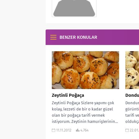
BENZER KONULAR
Zeytinli Poğaça
Dondur
Zeytinli Poğaça Sizlere yapımı çok
Dondurm
kolay, lezzeti de bir o kadar güzel
görüntü
olan bir poğaça tarifi vermek
tarifi 
istiyorum. Zeytinin hamurişlerinin...
oldukça
dondurm
11.11.2012
4.764
22.01