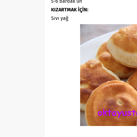
5-6 bardak un
KIZARTMAK İÇİN:
Sıvı yağ