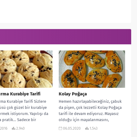
ma Kurabiye Tarifi
Kolay Poğaça
a Kurabiye Tarifi Sizlere
Hemen hazırlayabileceğiniz, çabuk
sü çok güzel bir kurabiye
da pişen, çok lezzetli Kolay Poğaça
vermek istiyorum. Yapılışı da
tarifi ile devam ediyoruz. Mayasız
 pratik… Sadece bir
olduğu için mayalanmasını,
a servis...
kabarmasını beklemeye gerek...
.2016
2.940
06.05.2020
1.543