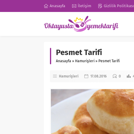
Anasayfa
İletişim
Gizlilik Politikası
Pesmet Tarifi
Anasayfa
»
Hamurişleri
»
Pesmet Tarifi
Hamurişleri
17.08.2016
0