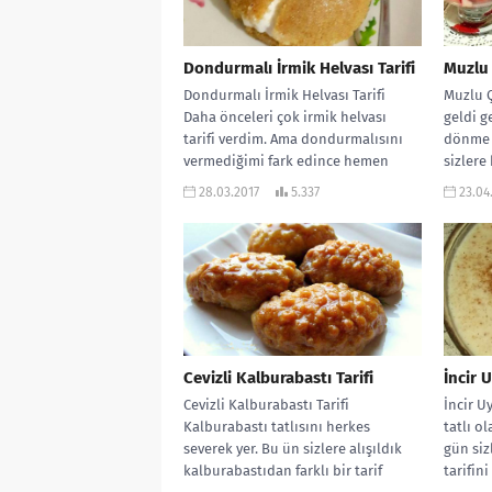
Dondurmalı İrmik Helvası Tarifi
Muzlu 
Dondurmalı İrmik Helvası Tarifi
Muzlu Ç
Daha önceleri çok irmik helvası
geldi ge
tarifi verdim. Ama dondurmalısını
dönme 
vermediğimi fark edince hemen
sizlere 
vermeliyim dedim. Yaza...
28.03.2017
5.337
23.04
Cevizli Kalburabastı Tarifi
İncir 
Cevizli Kalburabastı Tarifi
İncir Uy
Kalburabastı tatlısını herkes
tatlı ol
severek yer. Bu ün sizlere alışıldık
gün siz
kalburabastıdan farklı bir tarif
tarifini