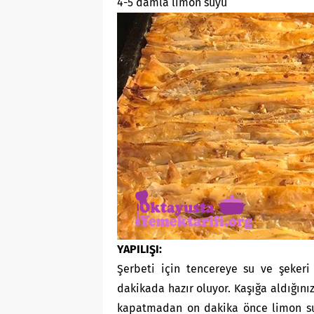
4-5 damla limon suyu
YAPILIŞI:
Şerbeti için tencereye su ve şekeri 
dakikada hazır oluyor. Kaşığa aldığın
kapatmadan on dakika önce limon suy