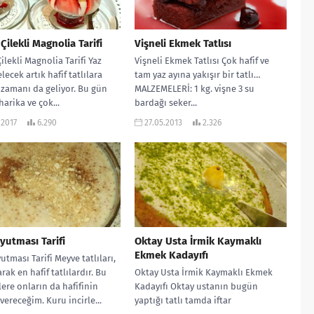
Çilekli Magnolia Tarifi
Vişneli Ekmek Tatlısı
ilekli Magnolia Tarifi Yaz
Vişneli Ekmek Tatlısı Çok hafif ve
lecek artık hafif tatlılara
tam yaz ayına yakışır bir tatlı…
zamanı da geliyor. Bu gün
MALZEMELERİ: 1 kg. vişne 3 su
harika ve çok...
bardağı seker...
.2017
6.290
27.05.2013
2.326
Uyutması Tarifi
Oktay Usta İrmik Kaymaklı
Ekmek Kadayıfı
utması Tarifi Meyve tatlıları,
arak en hafif tatlılardır. Bu
Oktay Usta İrmik Kaymaklı Ekmek
lere onların da hafifinin
Kadayıfı Oktay ustanın bugün
 vereceğim. Kuru incirle...
yaptığı tatlı tamda iftar