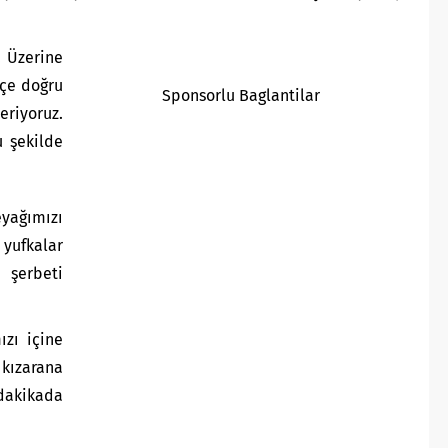
. Üzerine
içe doğru
Sponsorlu Baglantilar
riyoruz.
u şekilde
yağımızı
 yufkalar
 şerbeti
ızı içine
 kızarana
 dakikada