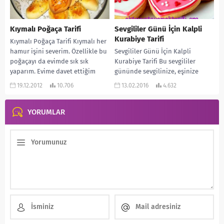
Kıymalı Poğaça Tarifi
Sevgililer Günü İçin Kalpli
Kurabiye Tarifi
Kıymalı Poğaça Tarifi Kıymalı her
hamur işini severim. Özellikle bu
Sevgililer Günü İçin Kalpli
poğaçayı da evimde sık sık
Kurabiye Tarifi Bu sevgililer
yaparım. Evime davet ettiğim
gününde sevgilinize, eşinize
arkadaşlarıma...
kendi ellerinizle bir kurabiye
19.12.2012
10.706
13.02.2016
4.632
sürprizi yapmaya ne dersiniz?
Bu...
YORUMLAR