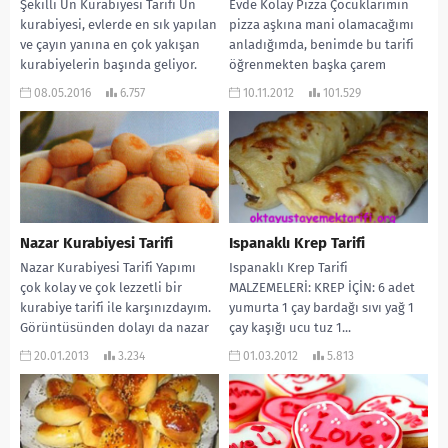
Şekilli Un Kurabiyesi Tarifi Un
Evde Kolay Pizza Çocuklarımın
kurabiyesi, evlerde en sık yapılan
pizza aşkına mani olamacağımı
ve çayın yanına en çok yakışan
anladığımda, benimde bu tarifi
kurabiyelerin başında geliyor.
öğrenmekten başka çarem
Bugün...
olmadığını anladım :). Bizimkiler
08.05.2016
6.757
10.11.2012
101.529
çok...
Nazar Kurabiyesi Tarifi
Ispanaklı Krep Tarifi
Nazar Kurabiyesi Tarifi Yapımı
Ispanaklı Krep Tarifi
çok kolay ve çok lezzetli bir
MALZEMELERİ: KREP İÇİN: 6 adet
kurabiye tarifi ile karşınızdayım.
yumurta 1 çay bardağı sıvı yağ 1
Görüntüsünden dolayı da nazar
çay kaşığı ucu tuz 1...
ismini almış....
20.01.2013
3.234
01.03.2012
5.813