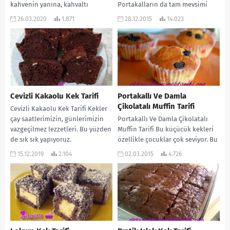
kahvenin yanına, kahvaltı
Portakalların da tam mevsimi
saatlerine en...
çayın...
26.03.2020
1.871
28.12.2015
14.023
Cevizli Kakaolu Kek Tarifi
Portakallı Ve Damla
Çikolatalı Muffin Tarifi
Cevizli Kakaolu Kek Tarifi Kekler
çay saatlerimizin, günlerimizin
Portakallı Ve Damla Çikolatalı
vazgeçilmez lezzetleri. Bu yüzden
Muffin Tarifi Bu küçücük kekleri
de sık sık yapıyoruz.
özellikle çocuklar çok seviyor. Bu
Çocuklarında severek yediği
yüzden değişik meyveler ve
15.12.2019
2.104
02.03.2015
4.726
lezzetlerden....
değişik kuru...