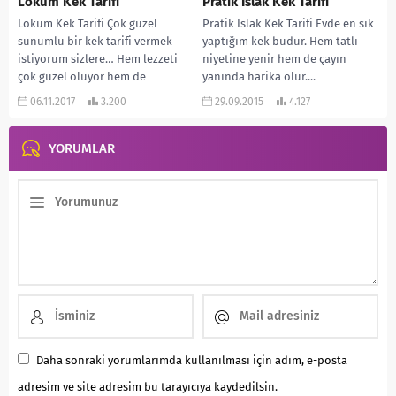
Lokum Kek Tarifi
Pratik Islak Kek Tarifi
Lokum Kek Tarifi Çok güzel
Pratik Islak Kek Tarifi Evde en sık
sunumlu bir kek tarifi vermek
yaptığım kek budur. Hem tatlı
istiyorum sizlere… Hem lezzeti
niyetine yenir hem de çayın
çok güzel oluyor hem de
yanında harika olur....
dediğim...
06.11.2017
3.200
29.09.2015
4.127
YORUMLAR
Daha sonraki yorumlarımda kullanılması için adım, e-posta
adresim ve site adresim bu tarayıcıya kaydedilsin.