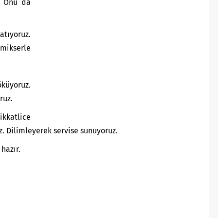
z. Onu da
atıyoruz.
mikserle
küyoruz.
ruz.
ikkatlice
uz. Dilimleyerek servise sunuyoruz.
hazır.