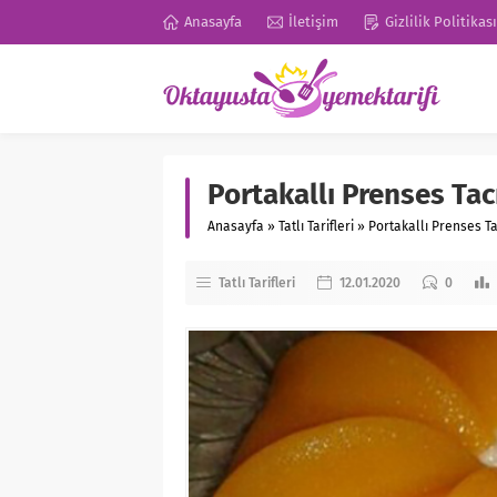
Anasayfa
İletişim
Gizlilik Politikası
Portakallı Prenses Tacı
Anasayfa
»
Tatlı Tarifleri
»
Portakallı Prenses Tac
Tatlı Tarifleri
12.01.2020
0