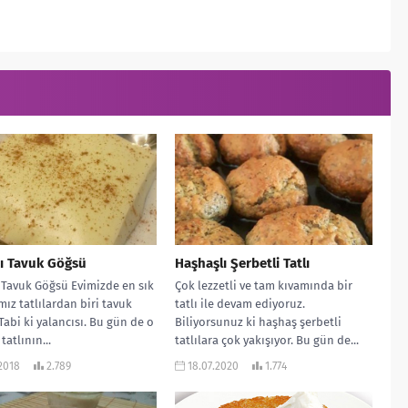
ı Tavuk Göğsü
Haşhaşlı Şerbetli Tatlı
 Tavuk Göğsü Evimizde en sık
Çok lezzetli ve tam kıvamında bir
mız tatlılardan biri tavuk
tatlı ile devam ediyoruz.
Tabi ki yalancısı. Bu gün de o
Biliyorsunuz ki haşhaş şerbetli
 tatlının...
tatlılara çok yakışıyor. Bu gün de...
.2018
2.789
18.07.2020
1.774