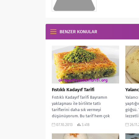
BENZER KONULAR
Fıstıklı Kadayıf Tarifi
Yalanc
Fıstıklı Kadayıf Tarifi Bayramın
Yalancı
yaklaşması ile birlikte tatlı
yaptığı
tariflerini daha sık vermeyi
göğsü. 
düşünüyorum. Bu tarif hem çok
lezzetli
lezzetli hem de...
07.10.2013
3.418
26.11