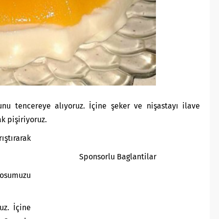
unu tencereye alıyoruz. İçine şeker ve nişastayı ilave
ak pişiriyoruz.
ştırarak
Sponsorlu Baglantilar
sosumuzu
uz. İçine