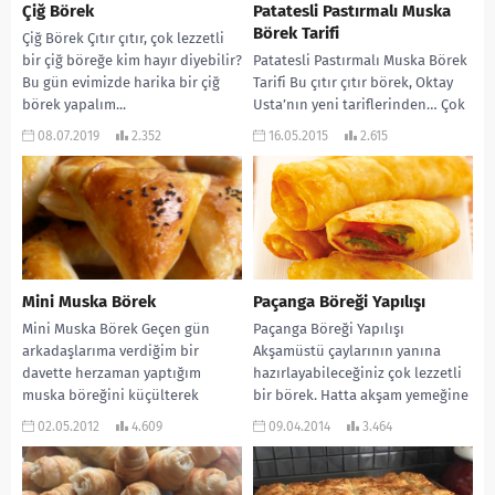
Çiğ Börek
Patatesli Pastırmalı Muska
Börek Tarifi
Çiğ Börek Çıtır çıtır, çok lezzetli
bir çiğ böreğe kim hayır diyebilir?
Patatesli Pastırmalı Muska Börek
Bu gün evimizde harika bir çiğ
Tarifi Bu çıtır çıtır börek, Oktay
börek yapalım...
Usta’nın yeni tariflerinden… Çok
lezzetli oluyor ve yapılışı çok
08.07.2019
2.352
16.05.2015
2.615
kolay....
Mini Muska Börek
Paçanga Böreği Yapılışı
Mini Muska Börek Geçen gün
Paçanga Böreği Yapılışı
arkadaşlarıma verdiğim bir
Akşamüstü çaylarının yanına
davette herzaman yaptığım
hazırlayabileceğiniz çok lezzetli
muska böreğini küçülterek
bir börek. Hatta akşam yemeğine
verdim. Akadaşlarım çok
davet ettiğiniz dostlarınıza da
02.05.2012
4.609
09.04.2014
3.464
beğendiler ve adını...
ara sıcak...