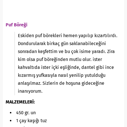
Puf Böreği
Eskiden puf börekleri hemen yapılıp kızartılırdı.
Dondurularak birkaç gün saklanabileceğini
sonradan keşfettim ve bu çok isime yaradı. Zira
kim olsa puf böreğinden mutlu olur. ister
kahvaltıda ister içki eşliğinde, dantel gibi ince
kızarmış yufkasıyla nasıl yenilip yutulduğu
anlaşılmaz. Sizlerin de hoşuna gideceğine
inanıyorum.
MALZEMELERİ:
450 gr. un
1 çay kaşığı tuz