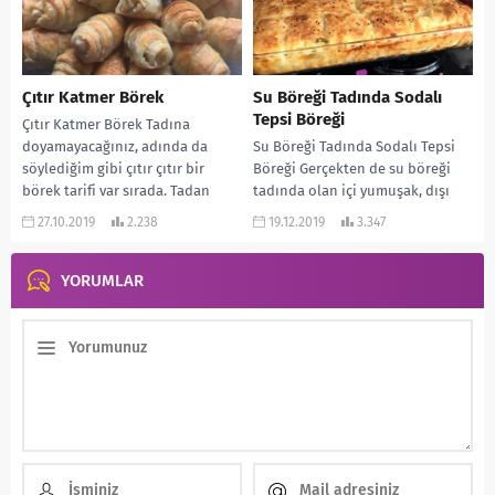
Çıtır Katmer Börek
Su Böreği Tadında Sodalı
Tepsi Böreği
Çıtır Katmer Börek Tadına
doyamayacağınız, adında da
Su Böreği Tadında Sodalı Tepsi
söylediğim gibi çıtır çıtır bir
Böreği Gerçekten de su böreği
börek tarifi var sırada. Tadan
tadında olan içi yumuşak, dışı
herkes mutlaka tarifini...
çıtır bir börek tarifi var...
27.10.2019
2.238
19.12.2019
3.347
YORUMLAR