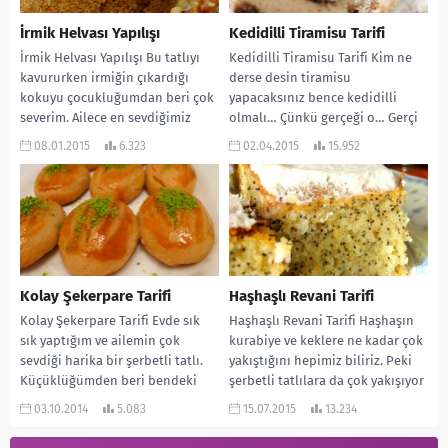
İrmik Helvası Yapılışı
Kedidilli Tiramisu Tarifi
İrmik Helvası Yapılışı Bu tatlıyı
Kedidilli Tiramisu Tarifi Kim ne
kavururken irmiğin çıkardığı
derse desin tiramisu
kokuyu çocukluğumdan beri çok
yapacaksınız bence kedidilli
severim. Ailece en sevdiğimiz
olmalı… Çünkü gerçeği o… Gerçi
tatlılardan biri olan irmik...
içinde kullanılan peynirde
08.01.2015
6.323
02.04.2015
15.952
farklı...
Kolay Şekerpare Tarifi
Haşhaşlı Revani Tarifi
Kolay Şekerpare Tarifi Evde sık
Haşhaşlı Revani Tarifi Haşhaşın
sık yaptığım ve ailemin çok
kurabiye ve keklere ne kadar çok
sevdiği harika bir şerbetli tatlı.
yakıştığını hepimiz biliriz. Peki
Küçüklüğümden beri bendeki
şerbetli tatlılara da çok yakışıyor
yeri de...
desem?...
03.10.2014
5.083
15.07.2015
13.234