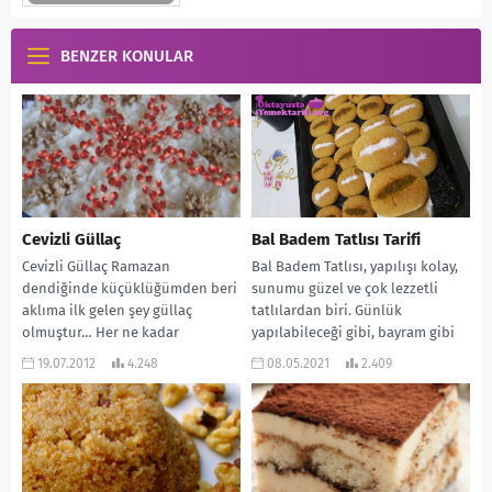
BENZER KONULAR
Cevizli Güllaç
Bal Badem Tatlısı Tarifi
Cevizli Güllaç Ramazan
Bal Badem Tatlısı, yapılışı kolay,
dendiğinde küçüklüğümden beri
sunumu güzel ve çok lezzetli
aklıma ilk gelen şey güllaç
tatlılardan biri. Günlük
olmuştur… Her ne kadar
yapılabileceği gibi, bayram gibi
çocukluğumda pek aram olmasa
özel günlere de...
19.07.2012
4.248
08.05.2021
2.409
da...