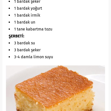
1 bardak şeker
1 bardak yoğurt
1 bardak irmik
1 bardak un
1 tane kabartma tozu
ŞERBETİ:
3 bardak su
3 bardak şeker
3-4 damla limon suyu