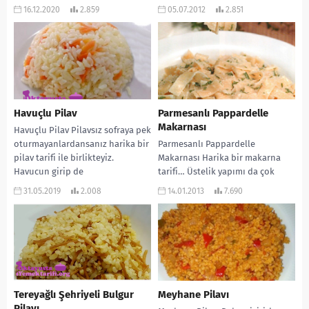
Fırında...
bir sos eşliğinde...
16.12.2020
2.859
05.07.2012
2.851
Havuçlu Pilav
Parmesanlı Pappardelle
Makarnası
Havuçlu Pilav Pilavsız sofraya pek
oturmayanlardansanız harika bir
Parmesanlı Pappardelle
pilav tarifi ile birlikteyiz.
Makarnası Harika bir makarna
Havucun girip de
tarifi… Üstelik yapımı da çok
lezzetlendirmediği bir yemek
basit. Mutlaka yapmanızı
31.05.2019
2.008
14.01.2013
7.690
yok. Bu...
öneriyorum. Çocuklarınız
bayılacak… Püf noktasına
gelince,...
Tereyağlı Şehriyeli Bulgur
Meyhane Pilavı
Pilavı