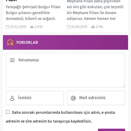
Meyhane Pilavı Daha pişirirken
Tereyağlı Şehriyeli Bulgur Pilavı
evi mis gibi kokutan, çok lezzetli
Bulgur pilavını genellikle
bir Meyhane Pilavı ile devam
domatesli, biberli ve soğanlı
ediyoruz. Hemen hemen her
yapıyoruz. Bu gün sizlere farklı ve
yemeğin...
22.02.2019
2.010
26.09.2019
3.794
çok lezzetli bir...
YORUMLAR
Daha sonraki yorumlarımda kullanılması için adım, e-posta
adresim ve site adresim bu tarayıcıya kaydedilsin.