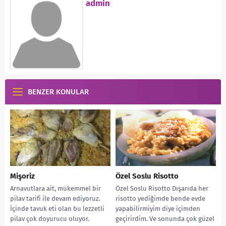
admin
BENZER KONULAR
Mişoriz
Özel Soslu Risotto
Arnavutlara ait, mükemmel bir
Özel Soslu Risotto Dışarıda her
pilav tarifi ile devam ediyoruz.
risotto yediğimde bende evde
İçinde tavuk eti olan bu lezzetli
yapabilirmiyim diye içimden
pilav çok doyurucu oluyor.
geçirirdim. Ve sonunda çok güzel