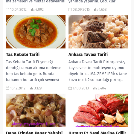
malzemeleri ve miktar detaylarını
yanında yaparım. Çocuklar
hiçbir...
bayılırlar. Ayrıca...
10.04.2012
4.092
08.09.2015
4.658
Tas Kebabı Tarifi
Ankara Tavası Tarifi
Tas Kebabı Tarifi Et yemeği
Ankara Tavası Tarifi Pirinç, ceviz,
dendiği zaman aklıma nedense
kayısı ve etin muhteşem uyumu
hep tas kebabı gelir. Bunda
diyebiliriz… MALZEMELERİ: 4 tane
babamın bu tarifi çok sevmesi
kuzu incik 2 su bardağı pirinç...
ve...
15.12.2012
3.129
17.08.2013
3.404
Dana Etinden Papaz Yahnisi
Kırmızı Et Nasıl Marine Edilir