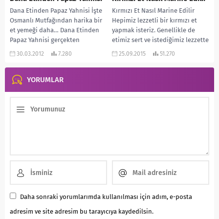
Dana Etinden Papaz Yahnisi İşte
Kırmızı Et Nasıl Marine Edilir
Osmanlı Mutfağından harika bir
Hepimiz lezzetli bir kırmızı et
et yemeği daha… Dana Etinden
yapmak isteriz. Genellikle de
Papaz Yahnisi gerçekten
etimiz sert ve istediğimiz lezzette
tadılmaya değer bir...
olmaz....
30.03.2012
7.280
25.09.2015
51.270
YORUMLAR
Daha sonraki yorumlarımda kullanılması için adım, e-posta
adresim ve site adresim bu tarayıcıya kaydedilsin.