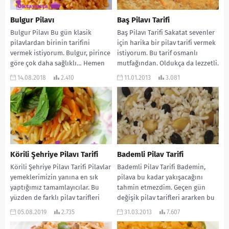
Bulgur Pilavı
Baş Pilavı Tarifi
Bulgur Pilavı Bu gün klasik
Baş Pilavı Tarifi Sakatat sevenler
pilavlardan birinin tarifini
için harika bir pilav tarifi vermek
vermek istiyorum. Bulgur, pirince
istiyorum. Bu tarif osmanlı
göre çok daha sağlıklı… Hemen
mutfağından. Oldukça da lezzetli.
hemen her yemeğin...
Umarım...
14.08.2018
2.410
11.01.2013
3.081
Körili Şehriye Pilavı Tarifi
Bademli Pilav Tarifi
Körili Şehriye Pilavı Tarifi Pilavlar
Bademli Pilav Tarifi Bademin,
yemeklerimizin yanına en sık
pilava bu kadar yakışacağını
yaptığımız tamamlayıcılar. Bu
tahmin etmezdim. Geçen gün
yüzden de farklı pilav tarifleri
değişik pilav tarifleri ararken bu
arayışımız fazla. Bu...
tarife rast geldim...
05.08.2019
2.735
31.03.2013
7.607