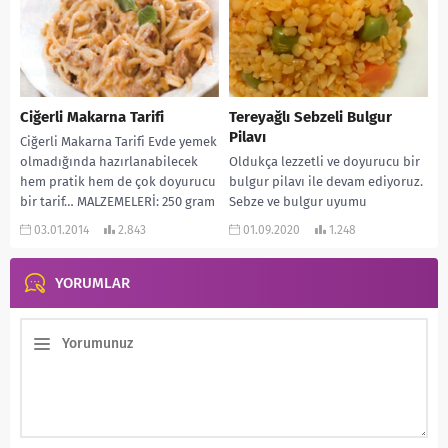
Ciğerli Makarna Tarifi
Tereyağlı Sebzeli Bulgur
Pilavı
Ciğerli Makarna Tarifi Evde yemek
olmadığında hazırlanabilecek
Oldukça lezzetli ve doyurucu bir
hem pratik hem de çok doyurucu
bulgur pilavı ile devam ediyoruz.
bir tarif… MALZEMELERİ: 250 gram
Sebze ve bulgur uyumu
Makarna Yarım...
muhteşem. Tereyağlı Sebzeli
03.01.2014
2.843
01.09.2020
1.248
Bulgur Pilavını tek...
YORUMLAR