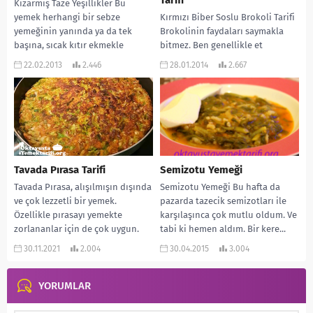
Tarifi
Kızarmış Taze Yeşillikler Bu
yemek herhangi bir sebze
Kırmızı Biber Soslu Brokoli Tarifi
yemeğinin yanında ya da tek
Brokolinin faydaları saymakla
başına, sıcak kıtır ekmekle
bitmez. Ben genellikle et
birlikte servis edilebilir....
yemeklerinin yanına garnitür
22.02.2013
2.446
28.01.2014
2.667
olarak yaparım çok da yakışır....
Tavada Pırasa Tarifi
Semizotu Yemeği
Tavada Pırasa, alışılmışın dışında
Semizotu Yemeği Bu hafta da
ve çok lezzetli bir yemek.
pazarda tazecik semizotları ile
Özellikle pırasayı yemekte
karşılaşınca çok mutlu oldum. Ve
zorlananlar için de çok uygun.
tabi ki hemen aldım. Bir kere...
Çünkü börek gibi...
30.11.2021
2.004
30.04.2015
3.004
YORUMLAR