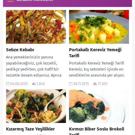
Sebze Kebabı
Portakallı Kereviz Yemeği
Tarifi
Ana yemeklerinizin yanına
yapabileceğiniz, çok lezzetli,
Portakallı Kereviz Yemeği Tarifi
yedikçe yedirten, çok hafif bir
Kereviz, kış sebzeleri içinde en
lezzetle devam ediyoruz. Ayrıca
sevdiklerim arasında yer alıyor.
diyet yapanlar da gönül
Özellikle kokusuna bayılıyorum.
04.06.2020
1.840
28.11.2015
17.309
rahatlığı...
Bu yüzden pazardan
mevsiminde...
Kızarmış Taze Yeşillikler
Kırmızı Biber Soslu Brokoli