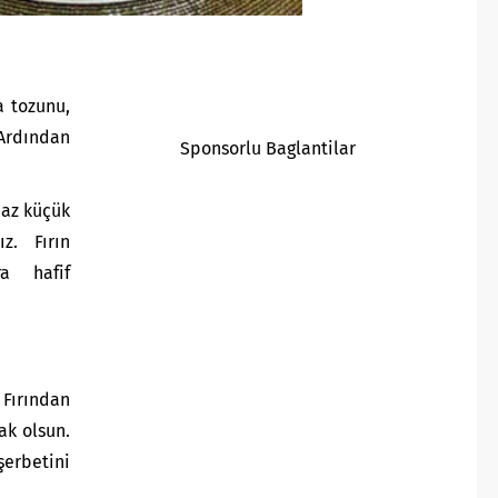
a tozunu,
. Ardından
Sponsorlu Baglantilar
 az küçük
z. Fırın
ra hafif
 Fırından
ak olsun.
şerbetini