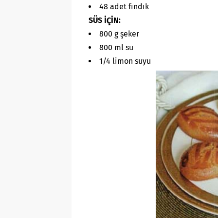
48 adet fındık
SÜS İÇİN:
800 g şeker
800 ml su
1/4 limon suyu