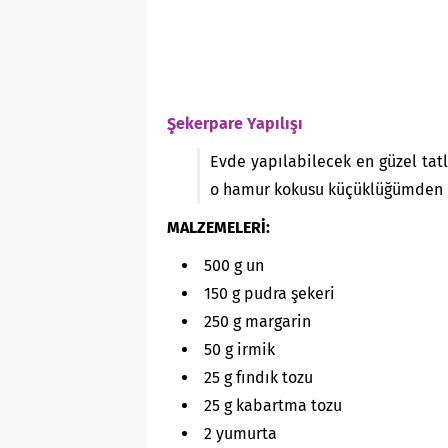
Şekerpare Yapılışı
Evde yapılabilecek en güzel tatl
o hamur kokusu küçüklüğümden 
MALZEMELERİ:
500 g un
150 g pudra şekeri
250 g margarin
50 g irmik
25 g fındık tozu
25 g kabartma tozu
2 yumurta