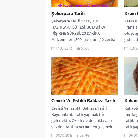
Şekerpare Tarifi
Krem B
Şekerpare Tarifi 12 KİŞİLİK
Krem Br
HAZIRLAMA SÜRESİ: 30 DAKİKA
Fransız 
PİŞİRME SÜRESİ: 20 DAKİKA
olup, a
Malzemeleri: 300 gram un (10 çorba
gider. 
kaşığı) 400...
17.02.2012
5.660
15.05
Cevizli Ve Fıstıklı Baklava Tarifi
Kakaol
Cevizli Ve Fıstıklı Baklava Tarifi
Kakaolu
Bayramlarda tatlı yapmak bir
mutfağı
gelenektir. Özellikle de baklava o
tatlıla
yüzden tarifini vermeden geçmek
tatlı y
istemedim. Tarifi...
bakımın
08.10.2013
3.793
06.01