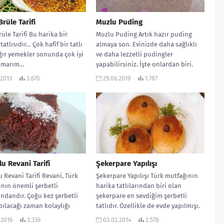
rüle Tarifi
Muzlu Puding
üle Tarifi Bu harika bir
Muzlu Puding Artık hazır puding
tatlısıdır… Çok hafif bir tatlı
almaya son. Evinizde daha sağlıklı
ğır yemekler sonunda çok iyi
ve daha lezzetli pudingler
Umarım...
yapabilirsiniz. İşte onlardan biri.
Üstelik yapılışı...
.2013
3.670
29.06.2019
1.787
u Revani Tarifi
Şekerpare Yapılışı
 Revani Tarifi Revani, Türk
Şekerpare Yapılışı Türk mutfağının
nın önemli şerbetli
harika tatlılarından biri olan
rındandır. Çoğu kez şerbetli
şekerpare en sevdiğim şerbetli
apılacağı zaman kolaylığı
tatlıdır. Özellikle de evde yapılmışı.
dan bu tercih edilir....
Vereceğim tarif benim...
.2016
3.336
03.02.2014
2.578