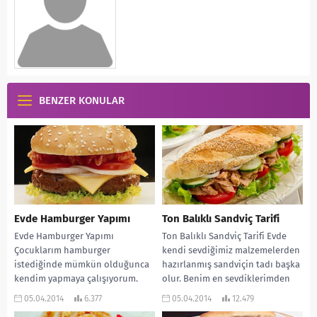
BENZER KONULAR
Evde Hamburger Yapımı
Ton Balıklı Sandviç Tarifi
Evde Hamburger Yapımı
Ton Balıklı Sandviç Tarifi Evde
Çocuklarım hamburger
kendi sevdiğimiz malzemelerden
istediğinde mümkün olduğunca
hazırlanmış sandviçin tadı başka
kendim yapmaya çalışıyorum.
olur. Benim en sevdiklerimden
Evde hazırlanmış köftenin sağlık
biri de ton balıklı...
05.04.2014
6.377
05.04.2014
12.479
açısından çok daha iyi