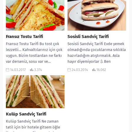
olduğunu...
Fransız Tostu Tarifi
Sosisli Sandviç Tarifi
Fransız Tostu Tarifi Bu tost çok
Sosisli Sandviç Tarifi Evde yemek
lezzetli… Kahvaltılarınız için çok
olmadığında çocuklarıma sıklıkla
uygun. Bizim tostlardan ne farkı
hazırladığım atıştırmalık. Asla
var derseniz, sosu var ve...
hayır diyemiyorlar :). Ben
içerisine az şey koyuyorum. Siz...
14.03.2017
3.374
24.03.2014
16.062
Kulüp Sandviç Tarifi
Kulüp Sandviç Tarifi Ne zaman
tatil için bir hotele gitsem öğle