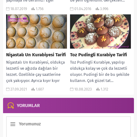
yapmaya ne dersiniz? Eğer
de yeni öğrendim. Gerçekten...
cevabınız evetse bu...
18.07.2019
1.756
01.04.2016
3.996
Nişastalı Un Kurabiyesi Tarifi
Toz Pudingli Kurabiye Tarifi
Nişastalı Un Kurabiyesi, oldukça
Toz Pudingli Kurabiye, yapılışı
lezzetli ve ağızda dağılan bir
oldukça kolay ve çok da lezzetli
lezzet. Özellikle çay saatlerine
oluyor. Pudingi bir de bu şekilde
çok yakışıyor. Ayrıca kıyır kıyır
kullanın. Çok güzel tat...
oluyor. Herkesin...
27.09.2021
1.607
10.08.2023
1.312
YORUMLAR