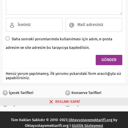
Daha sonraki yorumlarımda kullanılması için adım, e-posta
adresim ve site adresim bu tarayıcıya kaydedilsin.
Henüz yorum yapılmamış. İlk yorumu yukarıdaki form aracılığıyla siz
yapabilirsiniz.
İçecek Tarifleri
Konserve Tarifleri
REKLAMI KAPAT
Reçel Tarifleri
Turşu Tarifleri
Tüm Hakları Saklıdır © 2010 -2023
Oktayustayemektarifi.org
by
Oktayustayemektarifi.org |
Gizlilik Sözleşmesi