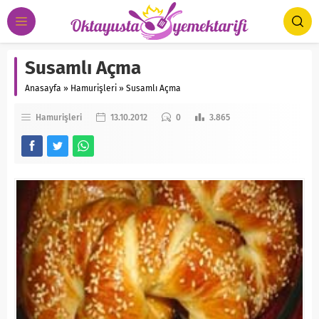
Susamlı Açma
Anasayfa
»
Hamurişleri
»
Susamlı Açma
Hamurişleri
13.10.2012
0
3.865