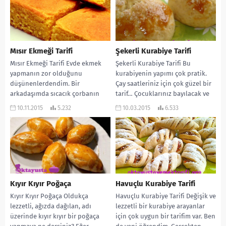
Mısır Ekmeği Tarifi
Şekerli Kurabiye Tarifi
Mısır Ekmeği Tarifi Evde ekmek
Şekerli Kurabiye Tarifi Bu
yapmanın zor olduğunu
kurabiyenin yapımı çok pratik.
düşünenlerdendim. Bir
Çay saatleriniz için çok güzel bir
arkadaşımda sıcacık çorbanın
tarif… Çocuklarınız bayılacak ve
yanında bu lezzetli ve kurabiye
hep isteyecekler…...
10.11.2015
5.232
10.03.2015
6.533
gibi mısır...
Kıyır Kıyır Poğaça
Havuçlu Kurabiye Tarifi
Kıyır Kıyır Poğaça Oldukça
Havuçlu Kurabiye Tarifi Değişik ve
lezzetli, ağızda dağılan, adı
lezzetli bir kurabiye arayanlar
üzerinde kıyır kıyır bir poğaça
için çok uygun bir tarifim var. Ben