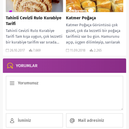
Tahinli Cevizli Rulo Kurabiye
Katmer Poğaça
Tarifi
Katmer Poğaça Görüntüsü çok
Tahinli Cevizli Rulo Kurabiye
güzel, çok da lezzetli bir poğaça
Tarifi Tam kışa uygun, çok lezzetli
tarifimiz var bu gün. Hamurunu
bir kurabiye tarifim var sırada…
açıp, üçgen dilimleyip, sarılarak
Görüntüsü de çok güzel oluyor....
kapandığı...
26.10.2017
7.669
11.09.2018
2.265
YORUMLAR