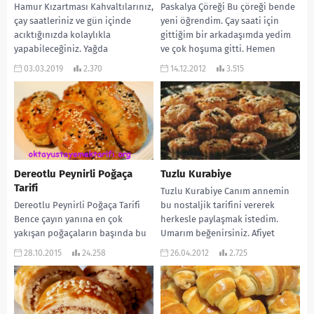
Hamur Kızartması Kahvaltılarınız,
Paskalya Çöreği Bu çöreği bende
çay saatleriniz ve gün içinde
yeni öğrendim. Çay saati için
acıktığınızda kolaylıkla
gittiğim bir arkadaşımda yedim
yapabileceğiniz. Yağda
ve çok hoşuma gitti. Hemen
kızarmasına rağmen, yağ
tarifini...
03.03.2019
2.370
14.12.2012
3.515
çekmeyen bir hamur işi var...
Dereotlu Peynirli Poğaça
Tuzlu Kurabiye
Tarifi
Tuzlu Kurabiye Canım annemin
Dereotlu Peynirli Poğaça Tarifi
bu nostaljik tarifini vererek
Bence çayın yanına en çok
herkesle paylaşmak istedim.
yakışan poğaçaların başında bu
Umarım beğenirsiniz. Afiyet
dereotlu poğaça geliyor. Ben
olsun… MALZEMELERİ: 1 su
28.10.2015
24.258
26.04.2012
2.725
evde çok sık...
bardağı sıvı...