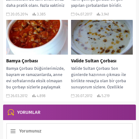
daha pratik olanı. Fazla vaktiniz
yapılan çorbalardan biridir.
yoksa mutlaka...
Yapılışı da oldukça kolaydır.
20.05.2014
3.385
04.07.2017
3.941
Genellikle domatesle beraber
yapılır...
Bamya Çorbası
Valide Sultan Çorbası
Bamya Çorbası Düğünlerimizde,
Valide Sultan Çorbası Son
bayram ve ramazanlarda, anne
günlerde hazırının çıkması ile
evi sofralarında eksik olmayan
birlikte revaçta olan bir çorba
bu çorbayı sizlerle paylaşmak
sunuyorum sizlere. Özellikle
istedim. Afiyet olsun…
ramazan ayımızın bu ilk...
26.03.2012
4.898
20.07.2012
5.219
MALZEMELERİ: 500...
YORUMLAR