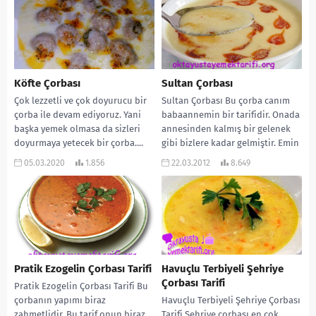
Köfte Çorbası
Sultan Çorbası
Çok lezzetli ve çok doyurucu bir
Sultan Çorbası Bu çorba canım
çorba ile devam ediyoruz. Yani
babaannemin bir tarifidir. Onada
başka yemek olmasa da sizleri
annesinden kalmış bir gelenek
doyurmaya yetecek bir çorba....
gibi bizlere kadar gelmiştir. Emin
olun ki...
05.03.2020
1.856
22.03.2012
8.649
Pratik Ezogelin Çorbası Tarifi
Havuçlu Terbiyeli Şehriye
Çorbası Tarifi
Pratik Ezogelin Çorbası Tarifi Bu
çorbanın yapımı biraz
Havuçlu Terbiyeli Şehriye Çorbası
zahmetlidir. Bu tarif onun biraz
Tarifi Şehriye çorbası en çok