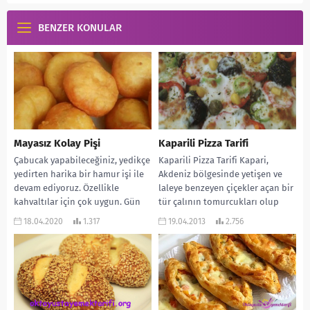
BENZER KONULAR
Mayasız Kolay Pişi
Kaparili Pizza Tarifi
Çabucak yapabileceğiniz, yedikçe
Kaparili Pizza Tarifi Kapari,
yedirten harika bir hamur işi ile
Akdeniz bölgesinde yetişen ve
devam ediyoruz. Özellikle
laleye benzeyen çiçekler açan bir
kahvaltılar için çok uygun. Gün
tür çalının tomurcukları olup
içinde atıştırmalık olarak...
genelde cam kavanozlar...
18.04.2020
1.317
19.04.2013
2.756