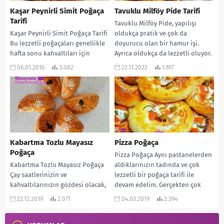
Kaşar Peynirli Simit Poğaça
Tavuklu Milföy Pide Tarifi
Tarifi
Tavuklu Milföy Pide, yapılışı
Kaşar Peynirli Simit Poğaça Tarifi
oldukça pratik ve çok da
Bu lezzetli poğaçaları genellikle
doyurucu olan bir hamur işi.
hafta sonu kahvaltıları için
Ayrıca oldukça da lezzetli oluyor.
yapıyorum. Çocuklar çok
Tavuk...
06.01.2016
3.082
22.11.2022
1.617
seviyorlar. Özellikle üzerlerindeki
susama...
Kabartma Tozlu Mayasız
Pizza Poğaça
Poğaça
Pizza Poğaça Aynı pastanelerden
Kabartma Tozlu Mayasız Poğaça
aldıklarınızın tadında ve çok
Çay saatlerinizin ve
lezzetli bir poğaça tarifi ile
kahvaltılarınızın gözdesi olacak,
devam edelim. Gerçekten çok
kıyır kıyır bir poğaça tarifi ile
lezzetli oluyor. Kahvaltılara,...
22.12.2019
2.071
04.03.2019
2.394
devam ediyoruz. Ayrıca
çocukların...