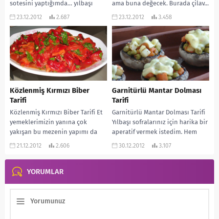
sotesini yaptığımda… yılbaşı
ama buna değecek. Burada çilav...
yaklaşıyor. İşte sizlere kolay bir...
23.12.2012
2.687
23.12.2012
3.458
Közlenmiş Kırmızı Biber
Garnitürlü Mantar Dolması
Tarifi
Tarifi
Közlenmiş Kırmızı Biber Tarifi Et
Garnitürlü Mantar Dolması Tarifi
yemeklerimizin yanına çok
Yılbaşı sofralarınız için harika bir
yakışan bu mezenin yapımı da
aperatif vermek istedim. Hem
oldukça kolay. Öyle ki ben bazen
görüntüsü çok güzel, hem de tadı
21.12.2012
2.606
30.12.2012
3.107
sırf...
nefis....
YORUMLAR