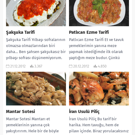
Şakşuka Tarifi
Patlıcan Ezme Tarifi
Şakşuka Tarifi Yılbaşı sofralarının
Patlıcan Ezme Tarifi Et ve tavuk
olmazsa olmazlarından biri
yemeklerimin yanına meze
daha… Ben şahsen şakşukasız bir
yapmak istediğimde ilk olarak
yılbaşı sofrası düşünemiyorum.
yaptığım meze budur. Çünkü
Bu benim küçüklüğümden beri
patlıcan ikisine de...
21.12.2012
3.367
20.12.2012
4.850
böyle....
Mantar Sotesi
İran Usulü Piliç
Mantar Sotesi Mantarı et
İran Usulü Piliç Bu tarif bir
yemeklerinin yanına çok
harika. Hem tavuğu, hem de
yakıştırırım. Hele bir de böyle
pilavı içinde. Biraz yorulacaksınız