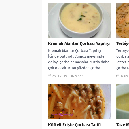
Kremalı Mantar Çorbası Yapılışı
Terbiy
Kremalı Mantar Çorbası Yapılışı
Terbiye
İçinde bulunduğumuz mevsimden
Çorbala
dolayı çorbalar masalarımızda daha
lezzetl
çok olacaktır. Bu yüzden çorba
çorba t
tarifini daha sık vermek...
diyorum
26.11.2015
5.853
17.05
Köfteli Erişte Çorbası Tarifi
Taze M