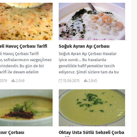
eli Havuç Çorbası Tarifi
Soğuk Ayran Aşı Çorbası
li Havuç Çorbası Tarifi
Soğuk Ayran Aşı Çorbası Havalar
r, sofralarımızın vazgeçilmez
iyice ısındı… Bu havalarda
erindendir. Bu gün de bir
genellikle hafif yemekler tercih
arifi ile devam edelim
ediyoruz. Şimdi sizlere tam da bu
. Alışılmış çorbaların...
zamana...
.2019
2.049
15.06.2015
3.845
ısır Çorbası
Oktay Usta Sütlü Sebzeli Çorba