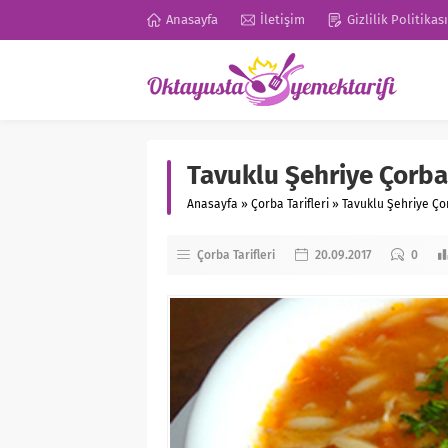
Anasayfa
İletişim
Gizlilik Politikası
Tavuklu Şehriye Çorbas
Anasayfa
»
Çorba Tarifleri
»
Tavuklu Şehriye Çor
Çorba Tarifleri
20.09.2017
0