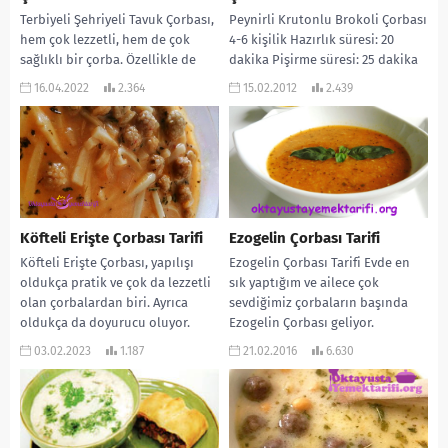
Terbiyeli Şehriyeli Tavuk Çorbası,
Peynirli Krutonlu Brokoli Çorbası
hem çok lezzetli, hem de çok
4-6 kişilik Hazırlık süresi: 20
sağlıklı bir çorba. Özellikle de
dakika Pişirme süresi: 25 dakika
hastalık anında çok iyi geliyor....
Malzemeleri: 1 büyük baş brokoli
16.04.2022
2.364
15.02.2012
2.439
(Yaklaşık...
Köfteli Erişte Çorbası Tarifi
Ezogelin Çorbası Tarifi
Köfteli Erişte Çorbası, yapılışı
Ezogelin Çorbası Tarifi Evde en
oldukça pratik ve çok da lezzetli
sık yaptığım ve ailece çok
olan çorbalardan biri. Ayrıca
sevdiğimiz çorbaların başında
oldukça da doyurucu oluyor.
Ezogelin Çorbası geliyor.
Mutlaka tavsiye...
Gerçekten çok lezzetli oluyor...
03.02.2023
1.187
21.02.2016
6.630