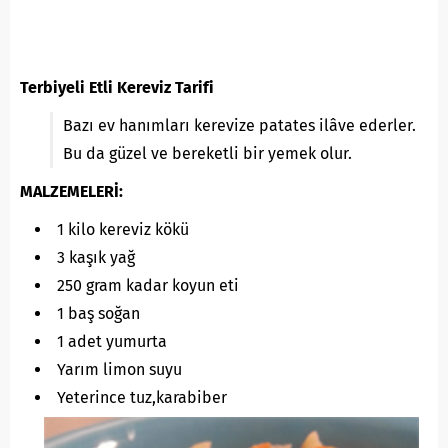
Terbiyeli Etli Kereviz Tarifi
Bazı ev hanımları kerevize patates ilâve ederler.
Bu da güzel ve bereketli bir yemek olur.
MALZEMELERİ:
1 kilo kereviz kökü
3 kaşık yağ
250 gram kadar koyun eti
1 baş soğan
1 adet yumurta
Yarım limon suyu
Yeterince tuz,karabiber