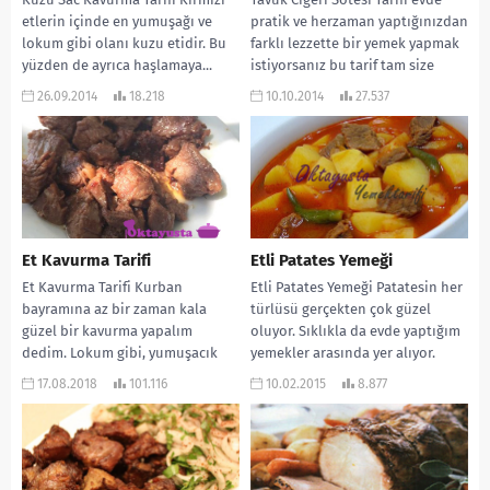
etlerin içinde en yumuşağı ve
pratik ve herzaman yaptığınızdan
lokum gibi olanı kuzu etidir. Bu
farklı lezzette bir yemek yapmak
yüzden de ayrıca haşlamaya...
istiyorsanız bu tarif tam size
göre....
26.09.2014
18.218
10.10.2014
27.537
Et Kavurma Tarifi
Etli Patates Yemeği
Et Kavurma Tarifi Kurban
Etli Patates Yemeği Patatesin her
bayramına az bir zaman kala
türlüsü gerçekten çok güzel
güzel bir kavurma yapalım
oluyor. Sıklıkla da evde yaptığım
dedim. Lokum gibi, yumuşacık
yemekler arasında yer alıyor.
oluyor. Ben dana...
Sadesini yaptığım...
17.08.2018
101.116
10.02.2015
8.877