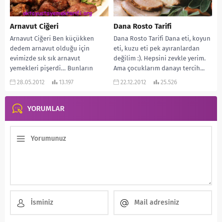
Arnavut Ciğeri
Dana Rosto Tarifi
Arnavut Ciğeri Ben küçükken
Dana Rosto Tarifi Dana eti, koyun
dedem arnavut olduğu için
eti, kuzu eti pek ayıranlardan
evimizde sık sık arnavut
değilim :). Hepsini zevkle yerim.
yemekleri pişerdi… Bunların
Ama çocuklarım danayı tercih...
başında da arnavut ciğeri
28.05.2012
13.197
22.12.2012
25.526
gelirdi....
YORUMLAR