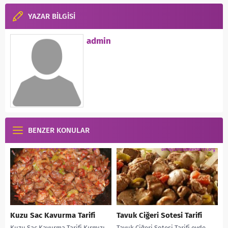
YAZAR BİLGİSİ
admin
BENZER KONULAR
Kuzu Sac Kavurma Tarifi
Tavuk Ciğeri Sotesi Tarifi
Kuzu Sac Kavurma Tarifi Kırmızı
Tavuk Ciğeri Sotesi Tarifi evde